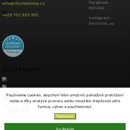
E-mail:
Facebook:
info@hillvitalshop.cz
Hillvital
Tel.:
+420 702 820 995
Instagram:
@hillvital_eu
DALŠÍ KRAJINY
Používáme cookies, abychom Vám umožnili pohodlné prohlížení
webu a díky analýze provozu webu neustále zlepšovali jeho
funkce, výkon a použitelnost.
Nastavení
Copyright 2026
HillVital
. Všechna práva vyhrazena.
Upravit nastavení cookies
Souhlasím