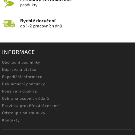
produkty
Rychlé doručení
do 1-2 pracovních dnů
INFORMACE
Obchodní podmínky
Doprava a platba
Expediční informace
Reklamační podmínky
Používání cookies
Ochrana osobních údajů
Pravidla prověřování recenzí
Odstoupit od smlouvy
Kontakty