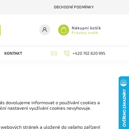
OBCHODNÍ PODMÍNKY
Nákupní košík
Prázdný košík
KONTAKT
RECENZE
+420 702 820 995
BLOG
MOJE
Vás dovolujeme informovat o používání cookies a
lní nastavení využívání cookies nevyhovuje.
ě webových stránek a uložené do vašeho zařízení