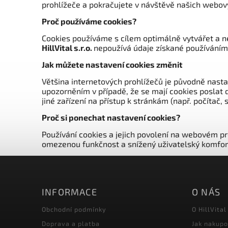
prohlížeče a pokračujete v návštěvě našich webový
Proč používáme cookies?
Cookies používáme s cílem optimálně vytvářet a ne
HillVital s.r.o.
nepoužívá údaje získané používáním 
Jak můžete nastavení cookies změnit
Většina internetových prohlížečů je původně nast
upozorněním v případě, že se mají cookies poslat 
jiné zařízení na přístup k stránkám (např. počíta
Proč si ponechat nastavení cookies?
Používání cookies a jejich povolení na webovém p
omezenou funkčnost a snížený uživatelský komfor
INFORMACE
O NÁS
Obchodní podmínky
O HillVital
Doprava a platba
Jak nakup