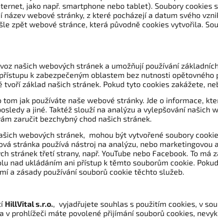
nternet, jako např. smartphone nebo tablet). Soubory cookies 
í název webové stránky, z které pocházejí a datum svého vznik
šle zpět webové stránce, která původně cookies vytvořila. So
rovoz našich webových stránek a umožňují používání základních
 přístupu k zabezpečeným oblastem bez nutnosti opětovného př
 tvoří základ našich stránek. Pokud tyto cookies zakážete, 
 tom jak používáte naše webové stránky. Jde o informace, kte
 naposledy a jiné. Taktéž slouží na analýzu a vylepšování našic
ám zaručit bezchybný chod našich stránek.
šich webových stránek, mohou být vytvořené soubory cookies,
ová stránka používá nástroj na analýzu, nebo marketingovou au
 stránek třetí strany, např. YouTube nebo Facebook. To má za
rolu nad ukládáním ani přístup k těmto souborům cookie. Pokud c
mí a zásady používání souborů cookie těchto služeb.
tí
HillVital s.r.o.
, vyjadřujete souhlas s použitím cookies, v s
 a v prohlížeči máte povolené přijímání souborů cookies, nev