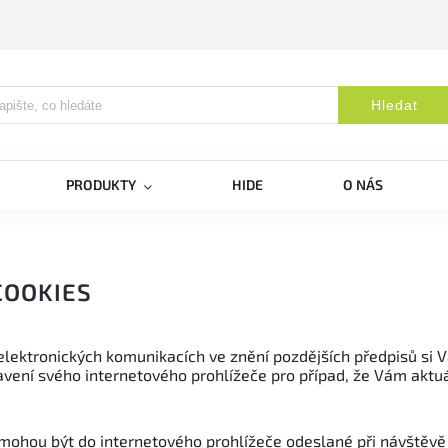
Hledat
PRODUKTY
HIDE
O NÁS
COOKIES
 elektronických komunikacích ve znění pozdějších předpisů si 
vení svého internetového prohlížeče pro případ, že Vám aktuá
 mohou být do internetového prohlížeče odeslané při návštěv