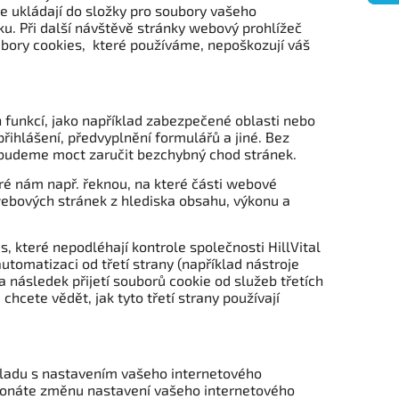
se ukládají do složky pro soubory vašeho
u. Při další návštěvě stránky webový prohlížeč
ubory cookies, které používáme, nepoškozují váš
 funkcí, jako například zabezpečené oblasti nebo
ihlášení, předvyplnění formulářů a jiné. Bez
nebudeme moct zaručit bezchybný chod stránek.
ré nám např. řeknou, na které části webové
h webových stránek z hlediska obsahu, výkonu a
 které nepodléhají kontrole společnosti HillVital
tomatizaci od třetí strany (například nástroje
 následek přijetí souborů cookie od služeb třetích
hcete vědět, jak tyto třetí strany používají
ouladu s nastavením vašeho internetového
ykonáte změnu nastavení vašeho internetového