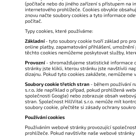
(počítače nebo do jiného zařízení s přístupem na i
internetového prohlížeče. Cookies obvykle obsahuj
znovu načte soubory cookies a tyto informace ode
počítač.
Typy cookies, které používáme:
Základní
- tyto soubory cookie tvoří základ pro p
online platby, zapamatování přihlášení, umožnění
těchto cookies nemůžeme poskytovat služby, které
Provozní
- shromažďujeme statistické informace o
stránky jste klikli, kterou stránku jste navštívili
dizajnu. Pokud tyto cookies zakážete, nemůžeme v
Soubory cookie třetích stran
- během používání na
s.r.o
.
Jde například o případ, pokud prohlížená web
společnosti Google) nebo zobrazuje obsah webových
stran. Společnost HillVital s.r.o. nemůže mít kont
soubory cookie, přečtěte si zásady ochrany soukro
Používání cookies
Používáním webové stránky provozující společnos
prohlížeče. Pokud navštívíte naše webové stránky