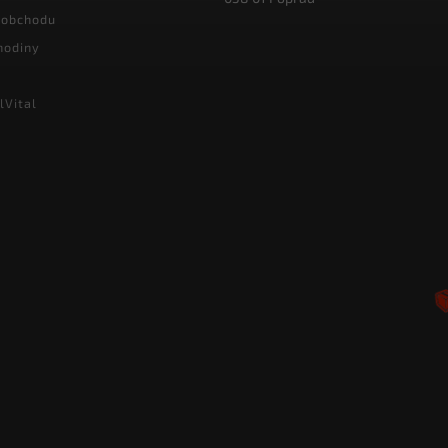
 obchodu
hodiny
lVital