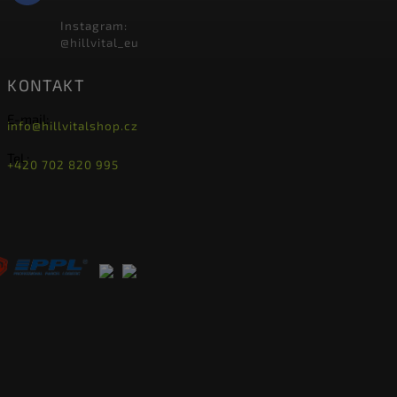
Instagram:
@hillvital_eu
KONTAKT
E-mail:
info@hillvitalshop.cz
Tel.:
+420 702 820 995