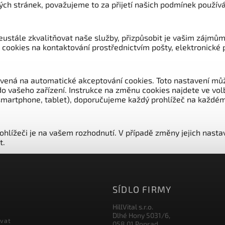
ch stránek, považujeme to za přijetí našich podmínek používá
ustále zkvalitňovat naše služby, přizpůsobit je vašim zájmům 
cookies na kontaktování prostřednictvím pošty, elektronické 
avená na automatické akceptování cookies. Toto nastavení m
do vašeho zařízení. Instrukce na změnu cookies najdete ve vo
č, smartphone, tablet), doporučujeme každý prohlížeč na každém
rohlížeči je na vašem rozhodnutí. V případě změny jejich nas
t.
SÍDLO FIRMY
HillVital s.r.o.
Dlhé Hony 5031/6,
ovat
058 01 Poprad