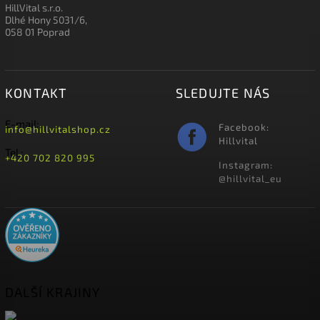
HillVital s.r.o.
Dlhé Hony 5031/6,
058 01 Poprad
KONTAKT
SLEDUJTE NÁS
E-mail:
Facebook:
info@hillvitalshop.cz
Hillvital
Tel.:
+420 702 820 995
Instagram:
@hillvital_eu
DALŠÍ KRAJINY