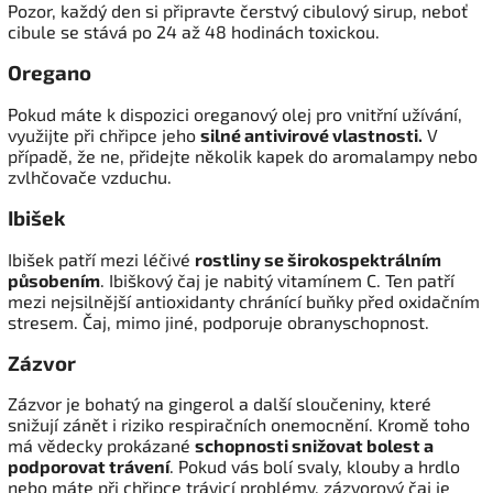
Pozor, každý den si připravte čerstvý cibulový sirup, neboť
cibule se stává po 24 až 48 hodinách toxickou.
Oregano
Pokud máte k dispozici oreganový olej pro vnitřní užívání,
využijte při chřipce jeho
silné antivirové vlastnosti.
V
případě, že ne, přidejte několik kapek do aromalampy nebo
zvlhčovače vzduchu.
Ibišek
Ibišek patří mezi léčivé
rostliny se širokospektrálním
působením
. Ibiškový čaj je nabitý vitamínem C. Ten patří
mezi nejsilnější antioxidanty chránící buňky před oxidačním
stresem. Čaj, mimo jiné, podporuje obranyschopnost.
Zázvor
Zázvor je bohatý na gingerol a další sloučeniny, které
snižují zánět i riziko respiračních onemocnění. Kromě toho
má vědecky prokázané
schopnosti snižovat bolest a
podporovat trávení
. Pokud vás bolí svaly, klouby a hrdlo
nebo máte při chřipce trávicí problémy, zázvorový čaj je