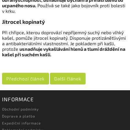
ucpaného nosu.
Používá se také jako bojovník proti bolesti
v krku.
Jitrocel kopinatý
Při chřipce, kterou doprovází nepříjemný suchý nebo vlhký
kašel, pomůže jitrocel kopinatý. Disponuje protizánětlivými
a antibakteriálními vlastnostmi. Je pokladem při kašli,
protože
usnadňuje vykašlávání hlenů a tlumí dráždění na
kašel při suchém kašli.
Předchozí článek
Další článek
INFORMACE
Obchodní podmínky
Doprava a platba
Expediční informace