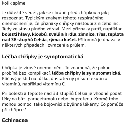
kolik spíme.
Je důležité vědět, jak se chránit před chřipkou a jak ji
rozpoznat. Typickým znakem tohoto respiračního
onemocnění je, že příznaky chřipky nastoupí z ničeho nic.
Tedy ze stavu plného zdraví. Mezi příznaky patří, například
bolesti hlavy, kloubů, svalů a hrdla, zimnice, třes, teplota
nad 38 stupňů Celsia, rýma a kašel.
Přítomná je únava, v
některých případech i zvracení a průjem.
Léčba chřipky je symptomatická
Chřipka je virové onemocnění. To znamená, že pokud
probíhá bez komplikací,
léčba chřipky je symptomatická
.
Klíčový je klid na lůžku, dostatečný přísun tekutin a
vitamínů, například vitamínu C.
Při bolesti a teplotě nad 38 stupňů Celsia je vhodné podat
léky na bázi paracetamolu nebo ibuprofenu. Kromě toho
mohou pomoci také bojovníci z bylinné lékárny. Co pomůže
při chřipce?
Echinacea