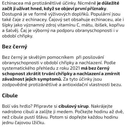
Echinacea má protizánětlivé účinky. Nicméně
je důležité
začít ji užívat hned, když se objeví první příznaky
.
Dostupná je ve formě výživových doplňků. Populární jsou
také čaje z echinacey. Čajový set obsahuje echinaceu, ale i
šípky jako významný zdroj vitamínu C, mátu, ibišek, kopřivu
a šalvěj. Čaj je výborný na podporu obranyschopnosti i v
období chřipky.
Bez černý
Bez černý je skvělým pomocníkem při posilování
obranyschopnosti v období chřipky a nachlazení. Podle
systematického přehledu z roku 2021
má bez černý
schopnost zkrátit trvání chřipky a nachlazení a zmírnit
závažnost jejich symptomů.
Za tyto účinky jsou
zodpovědné protizánětlivé a antioxidační vlastnosti bezu.
Cibule
Bolí vás hrdlo? Připravte si
cibulový sirup
. Nakrájejte
nadrobno cibuli a zalíjte ji medem. Počkejte hodinu až dvě,
než cibule pustí šťávu. Potom si dopřejte každou hodinu
jednu čajovou lžičku.