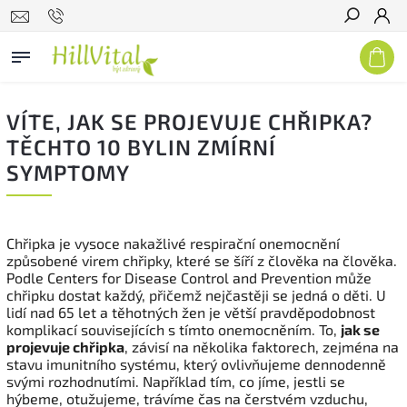
Hledat
VÍTE, JAK SE PROJEVUJE CHŘIPKA?
TĚCHTO 10 BYLIN ZMÍRNÍ
SYMPTOMY
Chřipka je vysoce nakažlivé respirační onemocnění
způsobené virem chřipky, které se šíří z člověka na člověka.
Podle Centers for Disease Control and Prevention může
chřipku dostat každý, přičemž nejčastěji se jedná o děti. U
lidí nad 65 let a těhotných žen je větší pravděpodobnost
komplikací souvisejících s tímto onemocněním. To,
jak se
projevuje chřipka
, závisí na několika faktorech, zejména na
stavu imunitního systému, který ovlivňujeme dennodenně
svými rozhodnutími. Například tím, co jíme, jestli se
hýbeme, otužujeme, trávíme čas na čerstvém vzduchu,