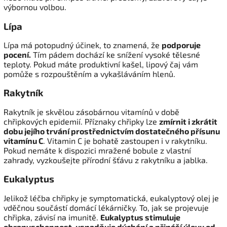
výbornou volbou.
Lípa
Lípa má potopudný účinek, to znamená, že
podporuje
pocení.
Tím pádem dochází ke snížení vysoké tělesné
teploty. Pokud máte produktivní kašel, lipový čaj vám
pomůže s rozpouštěním a vykašláváním hlenů.
Rakytník
Rakytník je skvělou zásobárnou vitamínů v době
chřipkových epidemií. Příznaky chřipky lze
zmírnit i zkrátit
dobu jejího trvání prostřednictvím dostatečného přísunu
vitamínu C
. Vitamin C je bohatě zastoupen i v rakytníku.
Pokud nemáte k dispozici mražené bobule z vlastní
zahrady, vyzkoušejte přírodní šťávu z rakytníku a jablka.
Eukalyptus
Jelikož léčba chřipky je symptomatická, eukalyptový olej je
vděčnou součástí domácí lékárničky. To, jak se projevuje
chřipka, závisí na imunitě.
Eukalyptus stimuluje
obranyschopnost, usnadňuje dýchání a přináší úlevu od