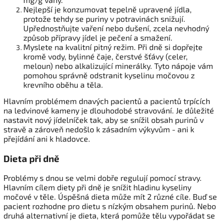
Nejlepší je konzumovat tepelně upravené jídla,
protože tehdy se puriny v potravinách snižují.
Upřednostňujte vaření nebo dušení, zcela nevhodný
způsob přípravy jídel je pečení a smažení.
Myslete na kvalitní pitný režim. Při dně si dopřejte
kromě vody, bylinné čaje, čerstvé šťávy (celer,
meloun) nebo alkalizující minerálky. Tyto nápoje vám
pomohou správně odstranit kyselinu močovou z
krevního oběhu a těla.
Hlavním problémem dnavých pacientů a pacientů trpících
na ledvinové kameny je dlouhodobé stravování. Je důležité
nastavit nový jídelníček tak, aby se snížil obsah purinů v
stravě a zároveň nedošlo k zásadním výkyvům - ani k
přejídání ani k hladovce.
Dieta při dně
Problémy s dnou se velmi dobře regulují pomocí stravy.
Hlavním cílem diety při dně je snížit hladinu kyseliny
močové v těle. Úspěšná dieta může mít 2 různé cíle. Buď se
pacient rozhodne pro dietu s nízkým obsahem purinů. Nebo
druhá alternativní je dieta, která pomůže tělu vypořádat se