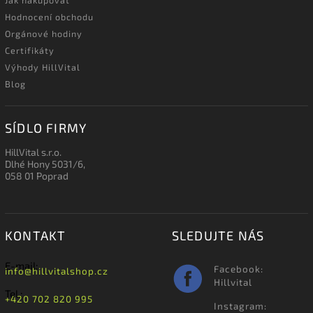
Jak nakupovat
Hodnocení obchodu
Orgánové hodiny
Certifikáty
Výhody HillVital
Blog
SÍDLO FIRMY
HillVital s.r.o.
Dlhé Hony 5031/6,
058 01 Poprad
KONTAKT
SLEDUJTE NÁS
E-mail:
Facebook:
info@hillvitalshop.cz
Hillvital
Tel.:
+420 702 820 995
Instagram: