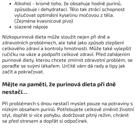
Alkohol - kromě toho, že obsahuje hodně purinů,
způsobuje i dehydrataci. Tělo tak ztrácí schopnost
vylučovat optimální kyselinu močovou z těla.
(Zejména kvasnicové pivo)
slazené nápoje
Nízkopurinová dieta může sloužit nejen při dně a
zdravotních problémech, ale také jako způsob zlepšení
celkového zdraví a kontroly hmotnosti. Může také vylepšit
ručičku na váze a podpořit celkové zdraví. Před zahájením
purinové diety, kterou chcete zmírnit zdravotní problém, se
poraďte se svými lékařem. Určitě vám dá rady a tipy jak
začít a pokračovat.
Mějte na paměti, že purinová dieta při dně
nestačí…
Při problémech s dnou nestačí myslet pouze na potraviny s
nízkým obsahem purinů. Potřebujete celkově změnit životní
styl, dopřát si více pohybu, dodržovat pitný režim, chránit
se před stresem a dopřát si odpočinek.