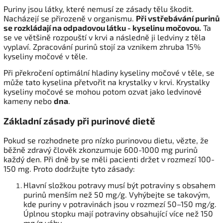
Puriny jsou látky, které nemusí ze zásady tělu škodit.
Nacházejí se přirozeně v organismu.
Při vstřebávání purinů
se rozkládají na odpadovou látku - kyselinu močovou
.
Ta
se ve většině rozpouští v krvi a následně ji ledviny z těla
vyplaví. Zpracování purinů stojí za vznikem zhruba 15%
kyseliny močové v těle.
Při překročení optimální hladiny kyseliny močové v těle, se
může tato kyselina přetvořit na krystalky v krvi. Krystalky
kyseliny močové se mohou potom ozvat jako ledvinové
kameny nebo
dna
.
Základní zásady při purinové dietě
Pokud se rozhodnete pro nízko purinovou dietu, vězte, že
běžně zdravý člověk zkonzumuje 600-1000 mg purinů
každý den. Při dně by se měli pacienti držet v rozmezí 100-
150 mg. Proto dodržujte tyto zásady:
Hlavní složkou potravy musí být potraviny s obsahem
purinů menším než 50 mg/g. Vyhýbejte se takovým,
kde puriny v potravinách jsou v rozmezí 50–150 mg/g.
Úplnou stopku mají potraviny obsahující více než 150
mg/g váhy.