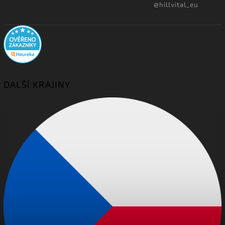
@hillvital_eu
DALŠÍ KRAJINY