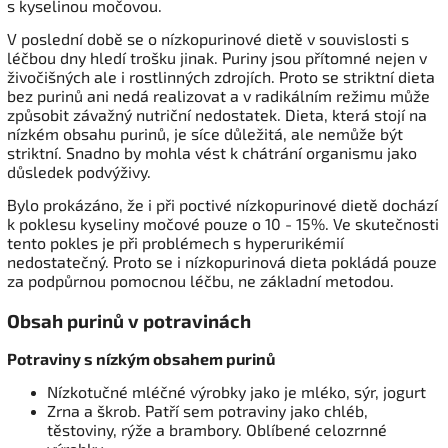
s kyselinou močovou.
V poslední době se o nízkopurinové dietě v souvislosti s
léčbou dny hledí trošku jinak. Puriny jsou přítomné nejen v
živočišných ale i rostlinných zdrojích. Proto se striktní dieta
bez purinů ani nedá realizovat a v radikálním režimu může
způsobit závažný nutriční nedostatek. Dieta, která stojí na
nízkém obsahu purinů, je síce důležitá, ale nemůže být
striktní. Snadno by mohla vést k chátrání organismu jako
důsledek podvýživy.
Bylo prokázáno, že i při poctivé nízkopurinové dietě dochází
k poklesu kyseliny močové pouze o 10 - 15%. Ve skutečnosti
tento pokles je při problémech s hyperurikémií
nedostatečný. Proto se i nízkopurinová dieta pokládá pouze
za podpůrnou pomocnou léčbu, ne základní metodou.
Obsah purinů v potravinách
Potraviny s nízkým obsahem purinů
Nízkotučné mléčné výrobky jako je mléko, sýr, jogurt
Zrna a škrob. Patří sem potraviny jako chléb,
těstoviny, rýže a brambory. Oblíbené celozrnné