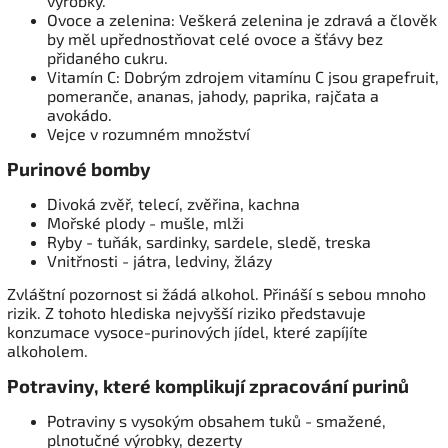
výrobky.
Ovoce a zelenina: Veškerá zelenina je zdravá a člověk
by měl upřednostňovat celé ovoce a šťávy bez
přidaného cukru.
Vitamín C: Dobrým zdrojem vitamínu C jsou grapefruit,
pomeranče, ananas, jahody, paprika, rajčata a
avokádo.
Vejce v rozumném množství
Purinové bomby
Divoká zvěř, telecí, zvěřina, kachna
Mořské plody - mušle, mlži
Ryby - tuňák, sardinky, sardele, sledě, treska
Vnitřnosti - játra, ledviny, žlázy
Zvláštní pozornost si žádá alkohol. Přináší s sebou mnoho
rizik. Z tohoto hlediska nejvyšší riziko představuje
konzumace vysoce-purinových jídel, které zapíjíte
alkoholem.
Potraviny, které komplikují zpracování purinů
Potraviny s vysokým obsahem tuků - smažené,
plnotučné výrobky, dezerty