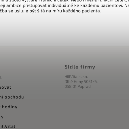
její ambice přistupovat individuálně ke každému pacientovi. 
a se usiluje být šitá na míru každého pacienta.
Sídlo firmy
HillVital s.r.o.
l
Dlhé Hony 5031/6,
058 01 Poprad
povat
ní obchodu
 hodiny
ty
llVital