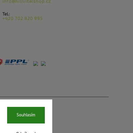
info@hillvitalshop.cz
Tel.:
+420 702 820 995
Souhlasím