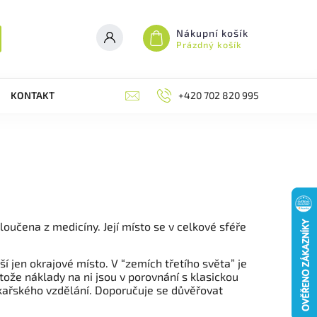
Nákupní košík
Prázdný košík
KONTAKT
RECENZE
+420 702 820 995
BLOG
MOJE
oučena z medicíny. Její místo se v celkové sféře
í jen okrajové místo. V “zemích třetího světa” je
že náklady na ni jsou v porovnání s klasickou
kařského vzdělání. Doporučuje se důvěřovat