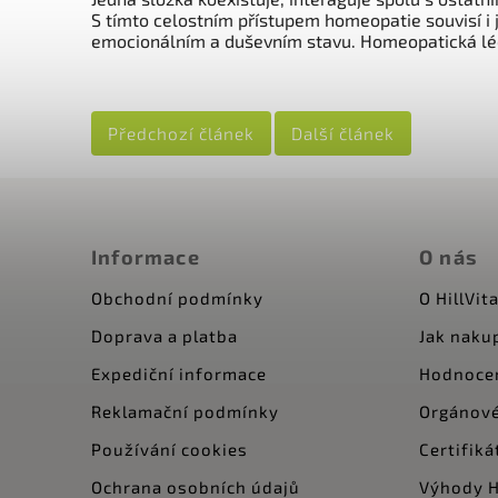
S tímto celostním přístupem homeopatie souvisí i 
emocionálním a duševním stavu. Homeopatická léčb
Předchozí článek
Další článek
Informace
O nás
Obchodní podmínky
O HillVita
Doprava a platba
Jak naku
Expediční informace
Hodnoce
Reklamační podmínky
Orgánové
Používání cookies
Certifiká
Ochrana osobních údajů
Výhody Hi