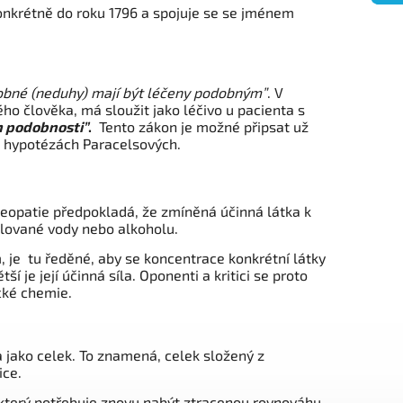
, konkrétně do roku 1796 a spojuje se se jménem
obné (neduhy) mají být léčeny podobným”
. V
ho člověka, má sloužit jako léčivo u pacienta s
n podobnosti”
.
Tento zákon je možné připsat už
 a hypotézách Paracelsových.
eopatie předpokladá, že zmíněná účinná látka k
ilované vody nebo alkoholu.
 je tu ředěné, aby se koncentrace konkrétní látky
 je její účinná síla. Oponenti a kritici se proto
cké chemie.
 jako celek. To znamená, celek složený z
ice.
, který potřebuje znovu nabýt ztracenou rovnováhu.