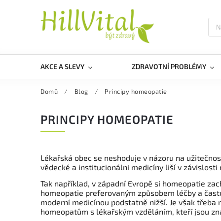
AKCE A SLEVY
ZDRAVOTNÍ PROBLÉMY
Domů
/
Blog
/
Principy homeopatie
PRINCIPY HOMEOPATIE
Lékařská obec se neshoduje v názoru na užitečnost
vědecké a institucionální medicíny liší v závislos
Tak například, v západní Evropě si homeopatie zach
homeopatie preferovaným způsobem léčby a častokr
moderní medicínou podstatně nižší. Je však třeb
homeopatům s lékařským vzděláním, kteří jsou znal