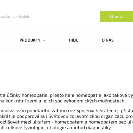
Hledat
PRODUKTY
HIDE
O NÁS
 a účinky homeopatie, přesto není homeopatie jako taková vyl
ti na konkrétní zemi a jejich socioekonomických možnostech.
ovává svou popularitu, zatímco ve Spojených Státech jí přísluš
át je podporována i Světovou zdravotnickou organizací, proto
a rozlišovat mezi lékařem - homeopatem a homeopatem bez lé
í celkové fyziologie, etiologie a metod diagnostiky.