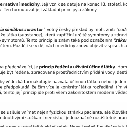
ternativní medicíny
. Její vznik se datuje na konec 18. století
en formuloval její základní principy a zákony.
lia similibus curantur”
, volný český překlad by mohl znít:
“pod
e látka (substance), která zapříčiní určité symptomy u zdravé
o symptomů. Tento princip je znám také pod označením
“záko
počtem. Později se v dějinách medicíny znovu objevil v spisech
a předcházející, je
princip ředění a užívání účinné látky
. Hom
uje být ředěná, zpracovaná prostřednictvím přidání vody, dest
 by vědecká farmakologie nazvala účinnou látkou nebo i jedem,
předpokladá, že čím více je konkrétní látka rozředěná, tím větší
, tento její princip jde proti všem zákonitostem moderní věde
e usiluje vnímat nejen fyzickou stránku pacienta, ale člověka
jednotlivými složkami neexistují jednoznačně rozlišitelné hran
ími a spolu vytvářejí funkční celek. Nebo i méně funkční celek