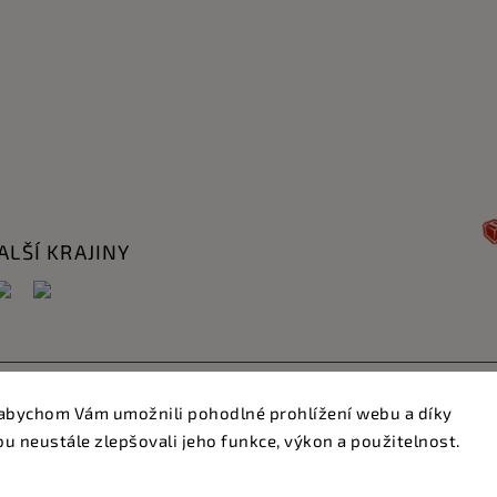
ALŠÍ KRAJINY
Copyright 2026
HillVital
. Všechna práva vyhrazena.
abychom Vám umožnili pohodlné prohlížení webu a díky
Upravit nastavení cookies
 neustále zlepšovali jeho funkce, výkon a použitelnost.
Vytvořil
Shoptet
| Design
Shoptak.cz.