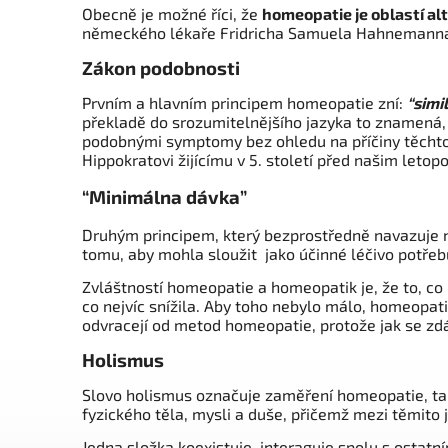
Obecně je možné říci, že
homeopatie je oblastí al
německého lékaře Fridricha Samuela Hahnemanna. T
Zákon podobnosti
Prvním a hlavním principem homeopatie zní:
“simi
překladě do srozumitelnějšího jazyka to znamená, ž
podobnými symptomy bez ohledu na příčiny těcht
Hippokratovi žijícímu v 5. století před našim leto
“Minimálna dávka”
Druhým principem, který bezprostředně navazuje n
tomu, aby mohla sloužit jako účinné léčivo potřeb
Zvláštností homeopatie a homeopatik je, že to, co
co nejvíc snížila. Aby toho nebylo málo, homeopatie 
odvracejí od metod homeopatie, protože jak se zdá
Holismus
Slovo holismus označuje zaměření homeopatie, ta s
fyzického těla, mysli a duše, přičemž mezi těmito 
Jedna složka koexistuje, interaguje spolu s ostatn