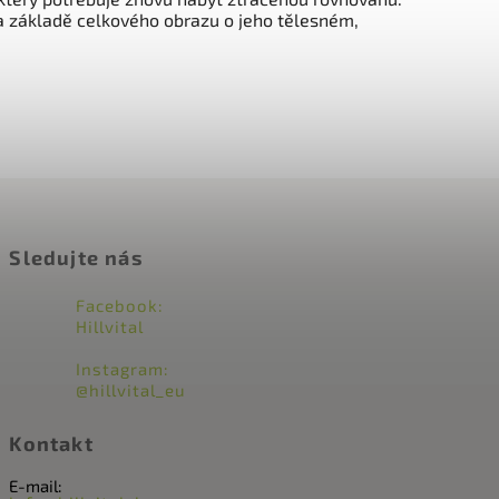
Na základě celkového obrazu o jeho tělesném,
Sledujte nás
Facebook:
Hillvital
Instagram:
@hillvital_eu
Kontakt
E-mail: