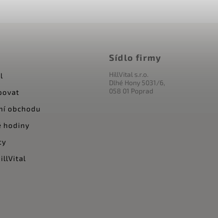
Sídlo firmy
HillVital s.r.o.
l
Dlhé Hony 5031/6,
058 01 Poprad
povat
ní obchodu
 hodiny
ty
llVital