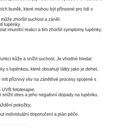
ch buněk, které mohou být přínosné pro lidi s
ž může zhoršit suchost a zánět.
tí lupénky.
lat imunitní reakci a tím zhoršit symptomy lupénky.
unkci kůže a snížit suchost. Je vhodné hledat
 s lupénkou, které obsahují látky jako je dehet,
 mít příznivý vliv na zánětlivé procesy spojené s
á UVB fototerapie.
 snížit stres a jeho negativní dopady na lupénku.
áždění pokožky.
ut individuální doporučení a plán péče.