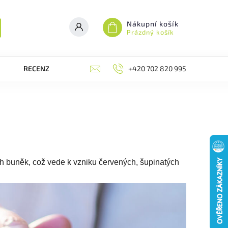
Nákupní košík
Prázdný košík
RECENZE
BLOG
+420 702 820 995
MOJE OBJEDNÁVKA
 buněk, což vede k vzniku červených, šupinatých