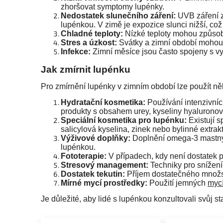
zhoršovat symptomy lupénky.
Nedostatek slunečního záření:
UVB záření ze
lupénkou. V zimě je expozice slunci nižší, což
Chladné teploty:
Nízké teploty mohou způsobit
Stres a úzkost:
Svátky a zimní období mohou b
Infekce:
Zimní měsíce jsou často spojeny s vyš
Jak zmírnit lupénku
Pro zmírnění lupénky v zimním období lze použít ně
Hydratační kosmetika:
Používání intenzivní
produkty s obsahem urey, kyseliny hyaluronov
Speciální kosmetika pro lupénku:
Existují s
salicylová kyselina, zinek nebo bylinné extrakty
Výživové doplňky:
Doplnění omega-3 mastný
lupénkou.
Fototerapie:
V případech, kdy není dostatek 
Stresový management:
Techniky pro snížení
Dostatek tekutin:
Příjem dostatečného množs
Mírné mycí prostředky:
Použití jemných
mycí
Je důležité, aby lidé s lupénkou konzultovali svůj 