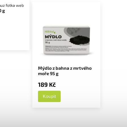
0 g
Mýdlo z bahna z mrtvého
moře 95 g
189 Kč
Koupit