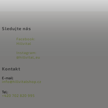
Sledujte nás
Facebook:
Hillvital
Instagram:
@hillvital_eu
Kontakt
E-mail:
info@hillvitalshop.cz
Tel.:
+420 702 820 995