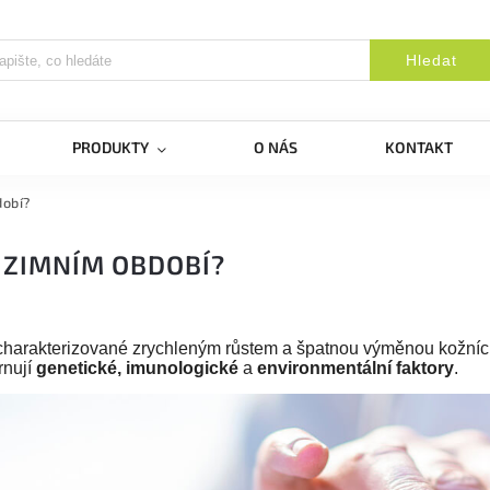
Hledat
PRODUKTY
O NÁS
KONTAKT
dobí?
 ZIMNÍM OBDOBÍ?
harakterizované zrychleným růstem a špatnou výměnou kožních
rnují
genetické, imunologické
a
environmentální faktory
.