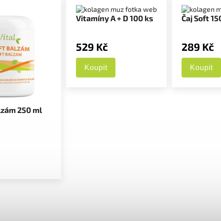
Vitamíny A + D 100 ks
Čaj Soft 15
529 Kč
289 Kč
Koupit
Koupit
lzám 250 ml