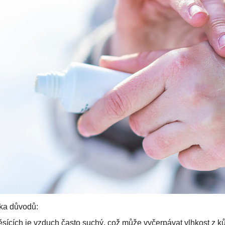
ika důvodů:
sících je vzduch často suchý, což může vyčerpávat vlhkost z k