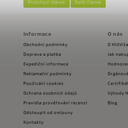
Předchozí článek
Další článek
Informace
O nás
Obchodní podmínky
O HillVita
Doprava a platba
Jak naku
Expediční informace
Hodnoce
Reklamační podmínky
Orgánové
Používání cookies
Certifiká
Ochrana osobních údajů
Výhody Hi
Pravidla prověřování recenzí
Blog
Odstoupit od smlouvy
Kontakty