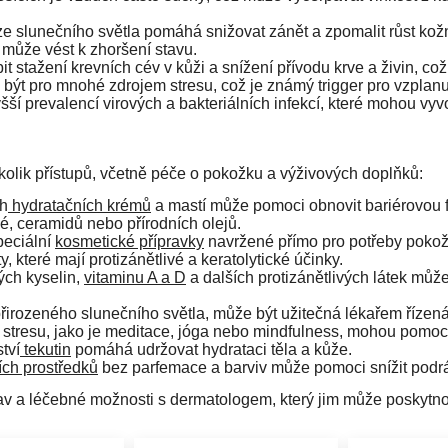
 slunečního světla pomáhá snižovat zánět a zpomalit růst kožní
 může vést k zhoršení stavu.
 stažení krevních cév v kůži a snížení přívodu krve a živin, co
ýt pro mnohé zdrojem stresu, což je známý trigger pro vzplanu
ší prevalencí virových a bakteriálních infekcí, které mohou vyvo
kolik přístupů, včetně péče o pokožku a výživových doplňků:
ch
hydratačních krémů
a mastí může pomoci obnovit bariérovou f
é, ceramidů nebo přírodních olejů.
peciální
kosmetické přípravky
navržené přímo pro potřeby pokožky
, které mají protizánětlivé a keratolytické účinky.
ch kyselin,
vitaminu A a D
a dalších protizánětlivých látek může
přirozeného slunečního světla, může být užitečná lékařem řízen
 stresu, jako je meditace, jóga nebo mindfulness, mohou pomoci
tví
tekutin
pomáhá udržovat hydrataci těla a kůže.
ch prostředků
bez parfemace a barviv může pomoci snížit podr
stav a léčebné možnosti s dermatologem, který jim může poskytno