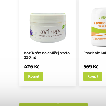
Kozí krém na obličej a tělo
Psorisoft ba
250 ml
426 Kč
669 Kč
Koupit
Koupit