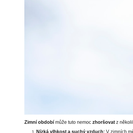
Zimní období
může tuto nemoc
zhoršovat
z někol
Nízká vlhkost a suchý vzduch:
V zimních mě