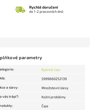
Rychlé doručení
do 1-2 pracovních dnů
plňkové parametry
ategorie
:
Bylinné čaje
AN
:
5999860252139
kce a slevy
:
Množstevní slevy
o vás trápí?
:
Kožní problémy
rodukty
:
Čaje