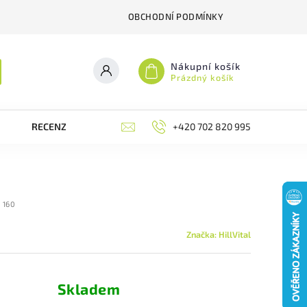
OBCHODNÍ PODMÍNKY
Nákupní košík
Prázdný košík
RECENZE
BLOG
+420 702 820 995
MOJE OBJEDNÁVKA
:
160
Značka:
HillVital
Skladem