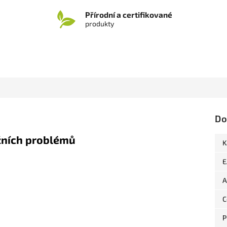
Přírodní a certifikované
produkty
Do
ožních problémů
K
E
A
C
P