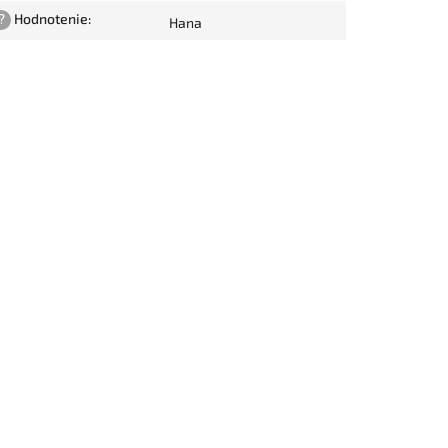
?
Hodnotenie
:
Hana