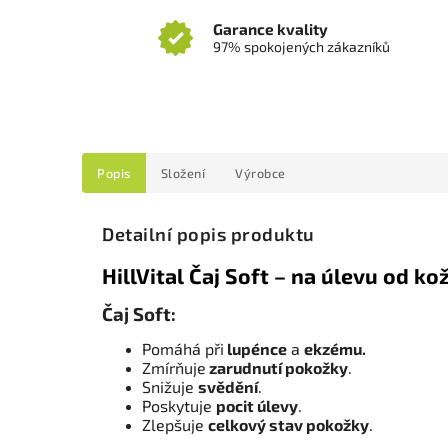
Garance kvality
97% spokojených zákazníků
Popis
Složení
Výrobce
Detailní popis produktu
HillVital Čaj Soft – na úlevu od k
Čaj Soft:
Pomáhá při
lupénce
a
ekzému.
Zmírňuje
zarudnutí pokožky
.
Snižuje
svědění
.
Poskytuje
pocit úlevy
.
Zlepšuje
celkový stav pokožky
.