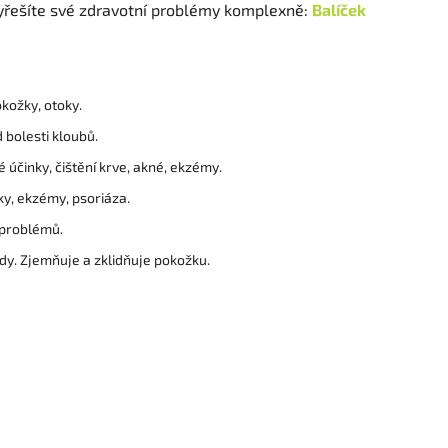
vyřešíte své zdravotní problémy komplexně:
Balíček
kožky, otoky.
d bolesti kloubů.
účinky, čištění krve, akné, ekzémy.
ky, ekzémy, psoriáza.
 problémů.
edy. Zjemňuje a zklidňuje pokožku.