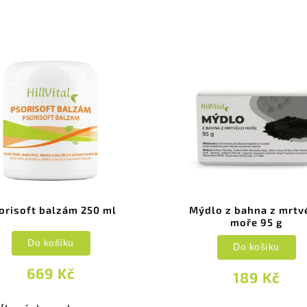
orisoft balzám 250 ml
Mýdlo z bahna z mrtv
moře 95 g
Do košíku
Do košíku
669 Kč
189 Kč