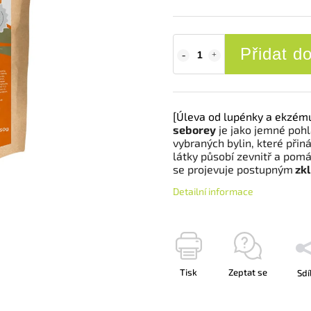
Přidat d
[Úleva od lupénky a ekzém
seborey
je jako jemné pohl
vybraných bylin, které přin
látky působí zevnitř a pom
se projevuje postupným
zkl
Detailní informace
Tisk
Zeptat se
Sdí