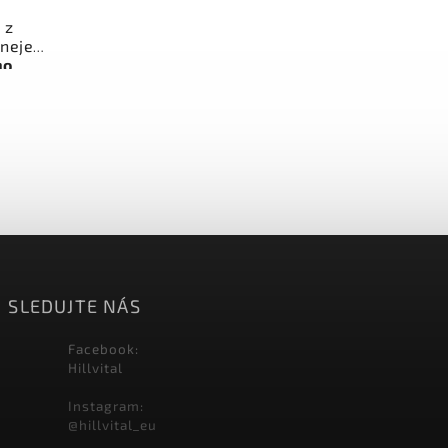
 z
 nejen
ho
zat
at
ná
á pro
 úlevu
SLEDUJTE NÁS
Facebook:
Hillvital
Instagram:
@hillvital_eu