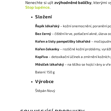
Nenechte si ujít
zvýhodněné balíčky
, kterými 
Stop lupénce
.
Složení
Řepík
lékařský
– kožní onemocnění, poranění po
Bez černý
– čištění krve, potlačení akné, úleva o
Kořen a listy pampelišky lékařské
– močopudné 
Kořen čekanky
– rozličné kožní problémy, vyráž
Kopřiva
– detoxikační účinek a zmírnění kožních
Měsíček lékařský
– na těžko se hojící rány a vř
Balení: 150 g
Výrobce
Štěpán Nový