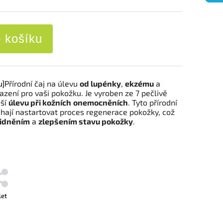
o košíku
u]
Přírodní čaj na úlevu
od lupénky
,
ekzému
a
azení pro vaši pokožku. Je vyroben ze 7 pečlivě
áší
úlevu při kožních
onemocněních
. Tyto přírodní
áhají nastartovat proces regenerace pokožky, což
idněním
a
zlepšením stavu pokožky
.
let