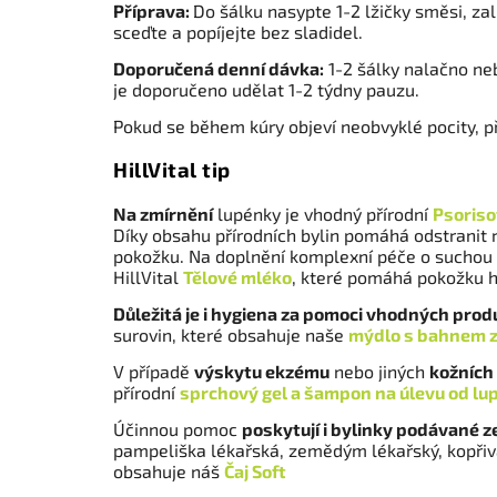
Příprava:
Do šálku nasypte 1-2 lžičky směsi, zal
sceďte a popíjejte bez sladidel.
Doporučená denní dávka:
1-2 šálky nalačno neb
je doporučeno udělat 1-2 týdny pauzu.
Pokud se během kúry objeví neobvyklé pocity, př
HillVital tip
Na zmírnění
lupénky je vhodný přírodní
Psoriso
Díky obsahu přírodních bylin pomáhá odstranit
pokožku. Na doplnění komplexní péče o suchou
HillVital
Tělové mléko
, které pomáhá pokožku h
Důležitá je i hygiena za pomoci vhodných prod
surovin, které obsahuje naše
mýdlo s bahnem 
V případě
výskytu ekzému
nebo jiných
kožních
přírodní
sprchový gel a šampon na úlevu od lu
Účinnou pomoc
poskytují i bylinky podávané z
pampeliška lékařská, zemědým lékařský, kopřiva 
obsahuje náš
Čaj Soft