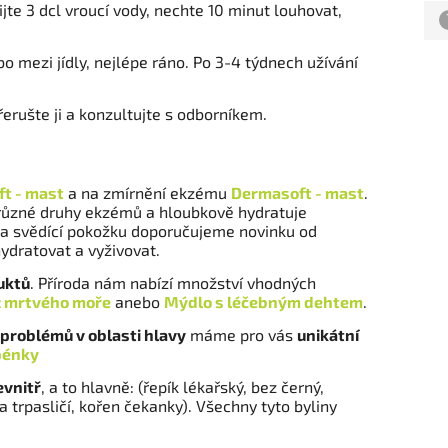
ijte 3 dcl vroucí vody, nechte 10 minut louhovat,
o mezi jídly, nejlépe ráno. Po 3-4 týdnech užívání
erušte ji a konzultujte s odborníkem.
ft - mast
a na zmírnění ekzému
Dermasoft - mast
.
 různé druhy ekzémů a hloubkově hydratuje
 a svědící pokožku doporučujeme novinku od
ydratovat a vyživovat.
uktů
. Příroda nám nabízí množství vhodných
z mrtvého moře
anebo
Mýdlo s léčebným dehtem
.
 problémů v oblasti hlavy
máme pro vás
unikátní
pénky
evnitř
, a to hlavně: (řepík lékařský, bez černý,
trpasličí, kořen čekanky). Všechny tyto byliny