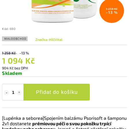
1 258 Kč
–13 %
Kód:
690
MALOOBCHOD
Značka:
HillVital
1 258 Kč
–13 %
1 094 Kč
904 Kč bez DPH
Skladem
Přidat do košíku
[Lupénka a seborea]Spojením balzámu Psorisoft a šamponu
2v1 dostanete
prémiovou péči o svou pokožku trpící
lupénkou nebo seboreou.
Jemné a šetrné ošetření pokožky