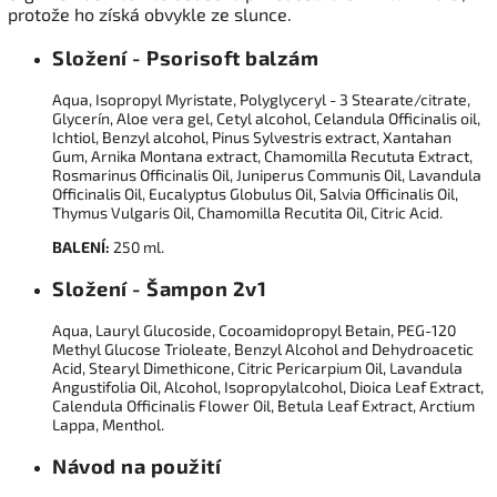
protože ho získá obvykle ze slunce.
Složení - Psorisoft balzám
Aqua, Isopropyl Myristate, Polyglyceryl - 3 Stearate/citrate,
Glycerín, Aloe vera gel, Cetyl alcohol, Celandula Officinalis oil,
Ichtiol, Benzyl alcohol, Pinus Sylvestris extract, Xantahan
Gum, Arnika Montana extract, Chamomilla Recututa Extract,
Rosmarinus Officinalis Oil, Juniperus Communis Oil, Lavandula
Officinalis Oil, Eucalyptus Globulus Oil, Salvia Officinalis Oil,
Thymus Vulgaris Oil, Chamomilla Recutita Oil, Citric Acid.
BALENÍ:
250 ml
.
Složení - Šampon 2v1
Aqua, Lauryl Glucoside, Cocoamidopropyl Betain, PEG-120
Methyl Glucose Trioleate, Benzyl Alcohol and Dehydroacetic
Acid, Stearyl Dimethicone, Citric Pericarpium Oil, Lavandula
Angustifolia Oil, Alcohol, Isopropylalcohol, Dioica Leaf Extract,
Calendula Officinalis Flower Oil, Betula Leaf Extract, Arctium
Lappa, Menthol
.
Návod na použití