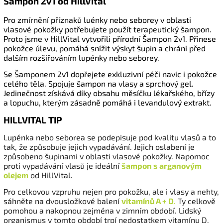
Šampon 2v1 od HillVital
Pro zmírnění příznaků luénky nebo seborey v oblasti
vlasové pokožky potřebujete použít terapeutický šampon.
Proto jsme v HillVital vytvořili přírodní Šampon 2v1. Přinese
pokožce úlevu, pomáhá snížit výskyt šupin a chrání před
dalším rozšiřováním lupénky nebo seborey.
Se Šamponem 2v1 dopřejete exkluzivní péči navíc i pokožce
celého těla. Spojuje šampon na vlasy a sprchový gel.
Jedinečnost získává díky obsahu měsíčku lékařského, břízy
a lopuchu, kterým zásadně pomáhá i levandulový extrakt.
HILLVITAL TIP
Lupénka nebo seborea se podepisuje pod kvalitu vlasů a to
tak, že způsobuje jejich vypadávání. Jejich oslabení je
způsobeno šupinami v oblasti vlasové pokožky. Napomoc
proti vypadávání vlasů je ideální
šampon s arganovým
olejem
od HillVital.
Pro celkovou vzpruhu nejen pro pokožku, ale i vlasy a nehty,
sáhněte na dvousložkové balení
vitamínů A + D
.
Ty celkově
pomohou a nakopnou zejména v zimním období. Lidský
organismus v tomto období trpí nedostatkem vitamínu D,