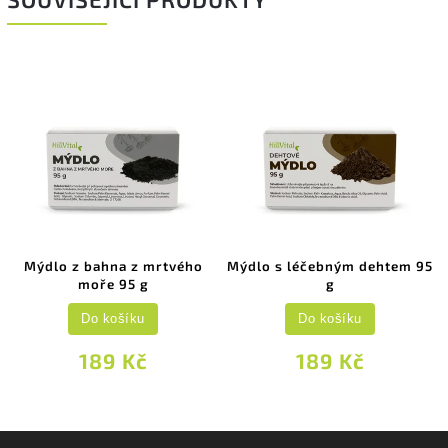
Mýdlo z bahna z mrtvého
Mýdlo s léčebným dehtem 95
moře 95 g
g
Do košíku
Do košíku
189 Kč
189 Kč