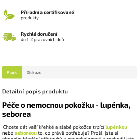
Přírodní a certifikované
produkty
Rychlé doručení
do 1-2 pracovních dnů
Popis
Diskuze
Detailní popis produktu
Péče o nemocnou pokožku - lupénka,
seborea
Chcete dát vaší křehké a slabé pokožce trpící
lupénkou
nebo
seboreou
to, co právě potřebuje? Prošli jste si
obdobím hledání přípravků a nespokojenosti a rozhodli jste