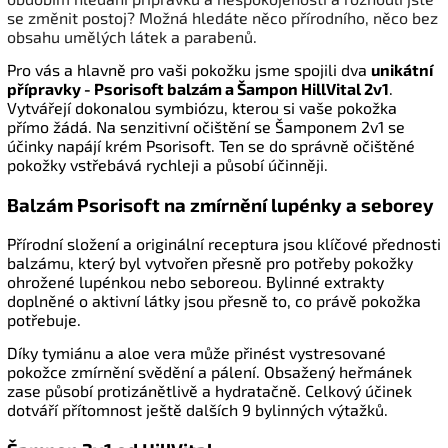
se změnit postoj? Možná hledáte něco přírodního, něco bez
obsahu umělých látek a parabenů.
Pro vás a hlavně pro vaši pokožku jsme spojili dva
unikátní
přípravky - Psorisoft balzám a Šampon HillVital 2v1
.
Vytvářejí dokonalou symbiózu, kterou si vaše pokožka
přímo žádá. Na senzitivní očištění se Šamponem 2v1 se
účinky napájí krém Psorisoft. Ten se do správně očištěné
pokožky vstřebává rychleji a působí účinněji.
Balzám Psorisoft na zmírnění lupénky a seborey
Přírodní složení a originální receptura jsou klíčové přednosti
balzámu, který byl vytvořen přesně pro potřeby pokožky
ohrožené lupénkou nebo seboreou. Bylinné extrakty
doplněné o aktivní látky jsou přesně to, co právě pokožka
potřebuje.
Díky tymiánu a aloe vera může přinést vystresované
pokožce zmírnění svědění a pálení. Obsažený heřmánek
zase působí protizánětlivě a hydratačně. Celkový účinek
dotváří přítomnost ještě dalších 9 bylinných výtažků.