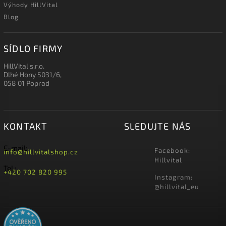
Výhody HillVital
Blog
SÍDLO FIRMY
HillVital s.r.o.
Dlhé Hony 5031/6,
058 01 Poprad
KONTAKT
SLEDUJTE NÁS
E-mail:
Facebook:
info@hillvitalshop.cz
Hillvital
Tel.:
+420 702 820 995
Instagram:
@hillvital_eu