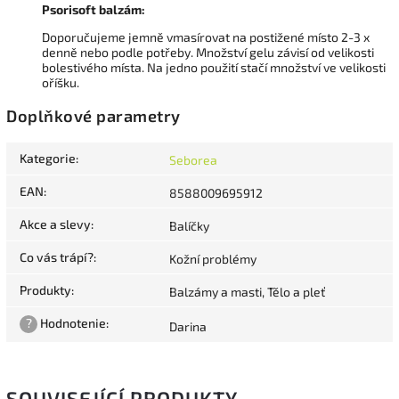
Psorisoft balzám:
Doporučujeme jemně vmasírovat na postižené místo 2-3 x
denně nebo podle potřeby. Množství gelu závisí od velikosti
bolestivého místa. Na jedno použití stačí množství ve velikosti
oříšku
.
Doplňkové parametry
Kategorie
:
Seborea
EAN
:
8588009695912
Akce a slevy
:
Balíčky
Co vás trápí?
:
Kožní problémy
Produkty
:
Balzámy a masti, Tělo a pleť
?
Hodnotenie
:
Darina
SOUVISEJÍCÍ PRODUKTY