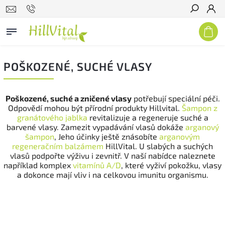
Hledat
POŠKOZENÉ, SUCHÉ VLASY
Poškozené, suché a zničené vlasy
potřebují speciální péči.
Odpovědí mohou být přírodní produkty Hillvital.
Šampon z
granátového jablka
revitalizuje a regeneruje suché a
barvené vlasy. Zamezit vypadávání vlasů dokáže
arganový
šampon
, Jeho účinky ještě znásobíte
arganovým
regeneračním balzámem
HillVital. U slabých a suchých
vlasů podpořte výživu i zevnitř. V naší nabídce naleznete
například komplex
vitamínů A/D
, které vyživí pokožku, vlasy
a dokonce mají vliv i na celkovou imunitu organismu.