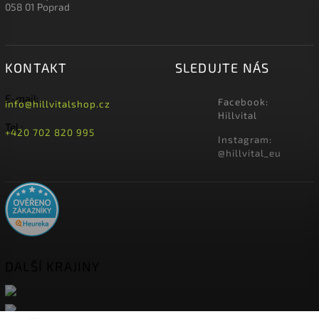
058 01 Poprad
KONTAKT
SLEDUJTE NÁS
E-mail:
Facebook:
info@hillvitalshop.cz
Hillvital
Tel.:
+420 702 820 995
Instagram:
@hillvital_eu
DALŠÍ KRAJINY