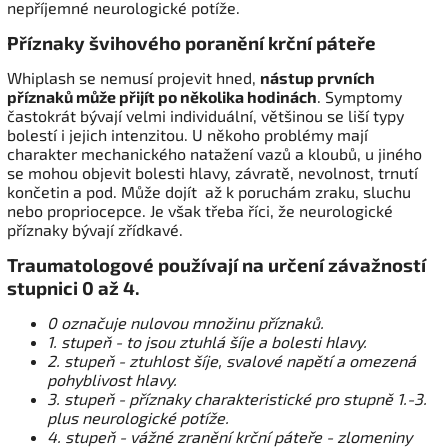
nepříjemné neurologické potíže.
Příznaky švihového poranění krční páteře
Whiplash se nemusí projevit hned,
nástup prvních
příznaků může přijít po několika hodinách
. Symptomy
častokrát bývají velmi individuální, většinou se liší typy
bolestí i jejich intenzitou. U někoho problémy mají
charakter mechanického natažení vazů a kloubů, u jiného
se mohou objevit bolesti hlavy, závratě, nevolnost, trnutí
končetin a pod. Může dojít až k poruchám zraku, sluchu
nebo propriocepce. Je však třeba říci, že neurologické
příznaky bývají zřídkavé.
Traumatologové používají na určení závažností
stupnici 0 až 4.
0 označuje nulovou množinu příznaků.
1. stupeň - to jsou ztuhlá šíje a bolesti hlavy.
2. stupeň - ztuhlost šíje, svalové napětí a omezená
pohyblivost hlavy.
3. stupeň - příznaky charakteristické pro stupně 1.-3.
plus neurologické potíže.
4. stupeň - vážné zranění krční páteře - zlomeniny