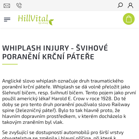
Hledat
WHIPLASH INJURY - ŠVIHOVÉ
PORANĚNÍ KRČNÍ PÁTEŘE
Anglické slovo whiplash označuje druh traumatického
poranění krční páteře. Whiplash se dá volně přeložit jako
šlehnutí bičem, resp. švihnutí bičem. Tento pojem jako první
použil americký lékař Harold E. Crow v roce 1928. Do té
doby se pro tento druh poranění používalo slovo Railway
spine (železničný páteř). Bylo to tak hlavně proto, že
hlavním dopravním prostředkem, v kterém docházelo k
takovým zraněním byl vlak.
Se zvyšující se dostupností automobilů pro širší vrstvy
obyvatelstva se změnila i hlavní příčina, při které k