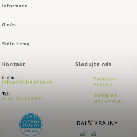
Informace
O nás
Sídlo firmy
Kontakt
Sledujte nás
E-mail:
Facebook:
info@hillvitalshop.cz
Hillvital
Tel.:
Instagram:
+420 702 820 995
@hillvital_eu
DALŠÍ KRAJINY