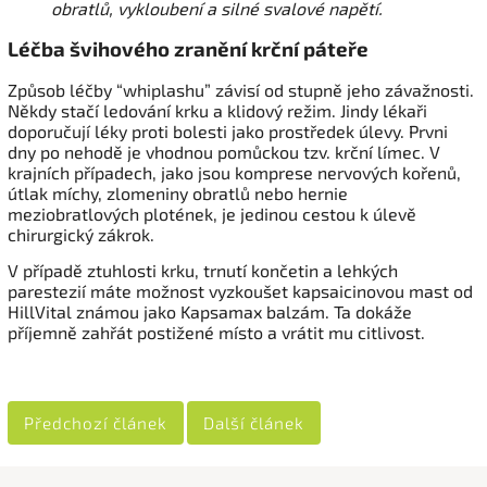
obratlů, vykloubení a silné svalové napětí.
Léčba švihového zranění krční páteře
Způsob léčby “whiplashu” závisí od stupně jeho závažnosti.
Někdy stačí ledování krku a klidový režim. Jindy lékaři
doporučují léky proti bolesti jako prostředek úlevy. Prvni
dny po nehodě je vhodnou pomůckou tzv. krční límec. V
krajních případech, jako jsou komprese nervových kořenů,
útlak míchy, zlomeniny obratlů nebo hernie
meziobratlových plotének, je jedinou cestou k úlevě
chirurgický zákrok.
V případě ztuhlosti krku, trnutí končetin a lehkých
parestezií máte možnost vyzkoušet kapsaicinovou mast od
HillVital známou jako Kapsamax balzám. Ta dokáže
příjemně zahřát postižené místo a vrátit mu citlivost.
Předchozí článek
Další článek