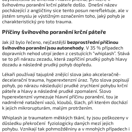
švihovému poranění krční páteře došlo. Dnešní název
pocházející z angličtiny sice tento posun nereflektuje, ale v
jistém smyslu je výstižným označením toho, jaký pohyb je
charakteristický pro toto trauma.
Příčiny švihového poranění krční páteře
Jak již bylo řečeno, nejčastější
bezprostřední příčinou
švihového poranění jsou autonehody
. V 35 % případech
dopravních nehod utrpí jeden z cestujících “whiplash”. Stává
se to při nárazu zezadu, která zapříčiní prudký pohyb hlavy
dozadu a následně prudký pohyb dopředu.
Lékaři používají tajuplně znějící slova jako akceleračně-
decelerační trauma, hyperextenzní úraz. Tyto slova popisují
pohyb, po nárazu následující prudké zrychlení pohybu krční
páteře a hlavy a následné prudké zpomalení. Slovo
hyperextenzní vymezuje hlavní příčinu poranění, tou je
nadměrné natažení vazů, kloubů, šlach, při kterém dochází
k jejich mikrorupturám, malým protržením.
Whiplash je traumatem měkkých tkání, ty jsou poškozeny v
důsledku překročení fyziologicky daných mezí jejich
pohybu. Vznikají tak pohmožděniny a v mnohých případech i