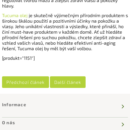
regulovat tvorbu mazu a zlepšit zdraví vlasů a pokožky
hlavy.
Tucuma olej
je skutečně výjimečným přírodním produktem s
širokou škálou použití a pozitivními účinky na pokožku a
vlasy. Jeho unikátní vlastnosti a výsledky, které přináší, ho
činí must-have produktem v každém domě. Ať už hledáte
přírodní řešení pro suchou pokožku, chcete zlepšit zdraví a
vzhled vašich vlasů, nebo hledáte efektivní anti-aging
řešení, Tucuma olej by měl být vaší volbou.
[produkt="1151"]
Předchozí článek
Další článek
Informace
O nás