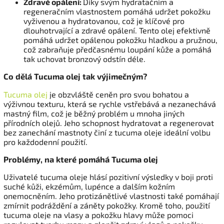
Zdravé opálení:
Díky svým hydratačním a
regeneračním vlastnostem pomáhá udržet pokožku
vyživenou a hydratovanou, což je klíčové pro
dlouhotrvající a zdravé opálení. Tento olej efektivně
pomáhá udržet opálenou pokožku hladkou a pružnou,
což zabraňuje předčasnému loupání kůže a pomáhá
tak uchovat bronzový odstín déle.
Co dělá Tucuma olej tak výjimečným?
Tucuma olej
je obzvláště ceněn pro svou bohatou a
výživnou texturu, která se rychle vstřebává a nezanechává
mastný film, což je běžný problém u mnoha jiných
přírodních olejů. Jeho schopnost hydratovat a regenerovat
bez zanechání mastnoty činí z tucuma oleje ideální volbu
pro každodenní použití.
Problémy, na které pomáhá Tucuma olej
Uživatelé tucuma oleje hlásí pozitivní výsledky v boji proti
suché kůži, ekzémům, lupénce a dalším kožním
onemocněním. Jeho protizánětlivé vlastnosti také pomáhají
zmírnit podráždění a záněty pokožky. Kromě toho, použití
tucuma oleje na vlasy a pokožku hlavy může pomoci