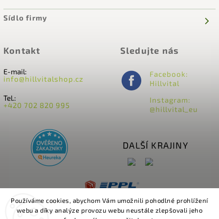
Sídlo firmy
Kontakt
Sledujte nás
E-mail:
Facebook:
info@hillvitalshop.cz
Hillvital
Tel.:
Instagram:
+420 702 820 995
@hillvital_eu
DALŠÍ KRAJINY
Používáme cookies, abychom Vám umožnili pohodlné prohlížení
webu a díky analýze provozu webu neustále zlepšovali jeho