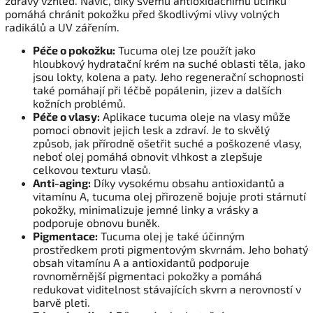
zdravý vzhled. Navíc, díky svému antioxidačnímu účinku
pomáhá chránit pokožku před škodlivými vlivy volných
radikálů a UV zářením.
Péče o pokožku:
Tucuma olej lze použít jako
hloubkový hydratační krém na suché oblasti těla, jako
jsou lokty, kolena a paty. Jeho regenerační schopnosti
také pomáhají při léčbě popálenin, jizev a dalších
kožních problémů.
Péče o vlasy:
Aplikace tucuma oleje na vlasy může
pomoci obnovit jejich lesk a zdraví. Je to skvělý
způsob, jak přírodně ošetřit suché a poškozené vlasy,
neboť olej pomáhá obnovit vlhkost a zlepšuje
celkovou texturu vlasů.
Anti-aging:
Díky vysokému obsahu antioxidantů a
vitamínu A, tucuma olej přirozeně bojuje proti stárnutí
pokožky, minimalizuje jemné linky a vrásky a
podporuje obnovu buněk.
Pigmentace:
Tucuma olej je také účinným
prostředkem proti pigmentovým skvrnám. Jeho bohatý
obsah vitamínu A a antioxidantů podporuje
rovnoměrnější pigmentaci pokožky a pomáhá
redukovat viditelnost stávajících skvrn a nerovností v
barvě pleti.