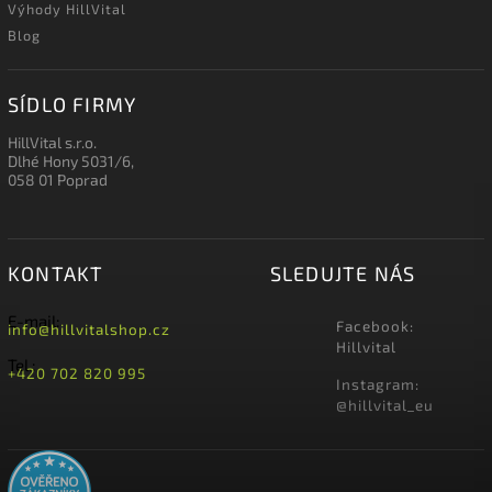
Výhody HillVital
Blog
SÍDLO FIRMY
HillVital s.r.o.
Dlhé Hony 5031/6,
058 01 Poprad
KONTAKT
SLEDUJTE NÁS
E-mail:
Facebook:
info@hillvitalshop.cz
Hillvital
Tel.:
+420 702 820 995
Instagram:
@hillvital_eu