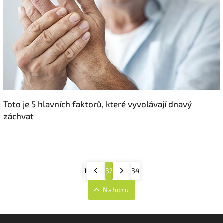
Toto je 5 hlavních faktorů, které vyvolávají dnavý
záchvat
1
32
34
Nahoru