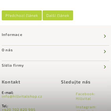
Předchozí článek
Další článek
Informace
O nás
Sídlo firmy
Kontakt
Sledujte nás
E-mail:
Facebook:
info@hillvitalshop.cz
Hillvital
Tel.:
Instagram:
+420 702 820 995