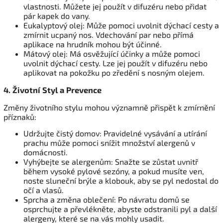
vlastnosti. Můžete jej použít v difuzéru nebo přidat
pár kapek do vany.
Eukalyptový olej: Může pomoci uvolnit dýchací cesty a
zmírnit ucpaný nos. Vdechování par nebo přímá
aplikace na hrudník mohou být účinné.
Mátový olej: Má osvěžující účinky a může pomoci
uvolnit dýchací cesty. Lze jej použít v difuzéru nebo
aplikovat na pokožku po zředění s nosným olejem.
4. Životní Styl a Prevence
Změny životního stylu mohou významně přispět k zmírnění
příznaků:
Udržujte čistý domov: Pravidelné vysávání a utírání
prachu může pomoci snížit množství alergenů v
domácnosti.
Vyhýbejte se alergenům: Snažte se zůstat uvnitř
během vysoké pylové sezóny, a pokud musíte ven,
noste sluneční brýle a klobouk, aby se pyl nedostal do
očí a vlasů.
Sprcha a změna oblečení: Po návratu domů se
osprchujte a převlékněte, abyste odstranili pyl a další
alergeny, které se na vás mohly usadit.