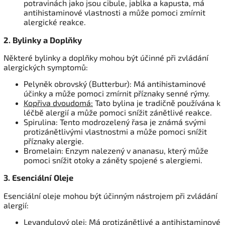
potravinách jako jsou cibule, jablka a kapusta, má
antihistaminové vlastnosti a může pomoci zmírnit
alergické reakce.
2. Bylinky a Doplňky
Některé bylinky a doplňky mohou být účinné při zvládání
alergických symptomů:
Pelyněk obrovský (Butterbur): Má antihistaminové
účinky a může pomoci zmírnit příznaky senné rýmy.
Kopřiva dvoudomá:
Tato bylina je tradičně používána k
léčbě alergií a může pomoci snížit zánětlivé reakce.
Spirulina: Tento modrozelený řasa je známá svými
protizánětlivými vlastnostmi a může pomoci snížit
příznaky alergie.
Bromelain: Enzym nalezený v ananasu, který může
pomoci snížit otoky a záněty spojené s alergiemi.
3. Esenciální Oleje
Esenciální oleje mohou být účinným nástrojem při zvládání
alergií:
Levandulový olej: Má protizánětlivé a antihistaminové