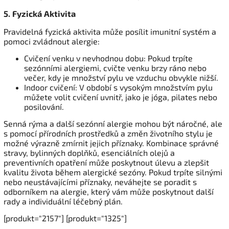
5. Fyzická Aktivita
Pravidelná fyzická aktivita může posílit imunitní systém a
pomoci zvládnout alergie:
Cvičení venku v nevhodnou dobu: Pokud trpíte
sezónními alergiemi, cvičte venku brzy ráno nebo
večer, kdy je množství pylu ve vzduchu obvykle nižší.
Indoor cvičení: V období s vysokým množstvím pylu
můžete volit cvičení uvnitř, jako je jóga, pilates nebo
posilování.
Senná rýma a další sezónní alergie mohou být náročné, ale
s pomocí přírodních prostředků a změn životního stylu je
možné výrazně zmírnit jejich příznaky. Kombinace správné
stravy, bylinných doplňků, esenciálních olejů a
preventivních opatření může poskytnout úlevu a zlepšit
kvalitu života během alergické sezóny. Pokud trpíte silnými
nebo neustávajícími příznaky, neváhejte se poradit s
odborníkem na alergie, který vám může poskytnout další
rady a individuální léčebný plán.
[produkt="2157"] [produkt="1325"]