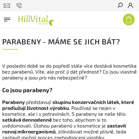
Hledat
PARABENY - MÁME SE JICH BÁT?
V poslední době se do popředí stále více dostává kosmetika
bez parabenů. Víte, ale proč jí dát přednost? Co jsou vlastně
parabeny a jsou pro nás nebezpečné?
Co jsou parabeny?
Parabeny
představují
skupinu konzervačních látek, které
prodlužují životnost výrobku
. Používají se nejen v
kosmetice, ale i v potravinách. S parabeny se naše tělo
setkává dennodenně
bez toho, abychom si to
uvědomovali. Úlohou parabenů v kosmetice je
zastavit
rozvoj mikroorganismů
, zlikvidovat možné plísně, teda
zastavit možný proces znehodnocení výrobku.