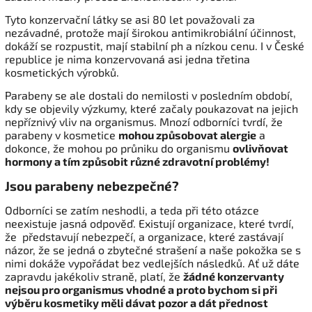
Tyto konzervační látky se asi 80 let považovali za
nezávadné, protože mají širokou antimikrobiální účinnost,
dokáží se rozpustit, mají stabilní ph a nízkou cenu. I v České
republice je nima konzervovaná asi jedna třetina
kosmetických výrobků.
Parabeny se ale dostali do nemilosti v posledním období,
kdy se objevily výzkumy, které začaly poukazovat na jejich
nepříznivý vliv na organismus. Mnozí odborníci tvrdí, že
parabeny v kosmetice
mohou způsobovat alergie
a
dokonce, že mohou po průniku do organismu
ovlivňovat
hormony a tím způsobit různé zdravotní problémy
!
Jsou parabeny nebezpečné?
Odborníci se zatím neshodli, a teda při této otázce
neexistuje jasná odpověď. Existují organizace, které tvrdí,
že představují nebezpečí, a organizace, které zastávají
názor, že se jedná o zbytečné strašení a naše pokožka se s
nimi dokáže vypořádat bez vedlejších následků. Ať už dáte
zapravdu jakékoliv straně, platí, že
žádné konzervanty
nejsou pro organismus vhodné a proto bychom si při
výběru kosmetiky měli dávat pozor a dát přednost