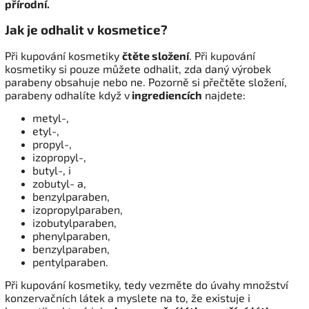
přírodní
.
Jak je odhalit v kosmetice?
Při kupování kosmetiky
čtěte složení
. Při kupování
kosmetiky si pouze můžete odhalit, zda daný výrobek
parabeny obsahuje nebo ne. Pozorně si přečtěte složení,
parabeny odhalíte když v
ingrediencích
najdete:
metyl-,
etyl-,
propyl-,
izopropyl-,
butyl-, i
zobutyl- a,
benzylparaben,
izopropylparaben,
izobutylparaben,
phenylparaben,
benzylparaben,
pentylparaben.
Při kupování kosmetiky, tedy vezměte do úvahy množství
konzervačních látek a myslete na to, že existuje i