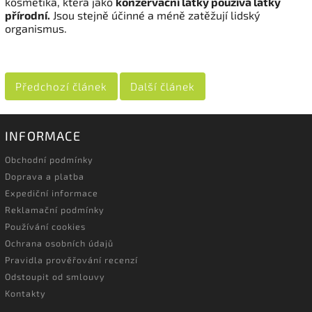
kosmetika, která jako
konzervační látky používá látky
přírodní.
Jsou stejně účinné a méně zatěžují lidský
organismus.
Předchozí článek
Další článek
INFORMACE
Obchodní podmínky
Doprava a platba
Expediční informace
Reklamační podmínky
Používání cookies
Ochrana osobních údajů
Pravidla prověřování recenzí
Odstoupit od smlouvy
Kontakty