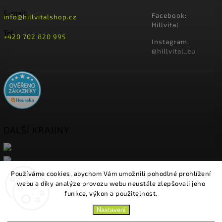
E-mail:
Facebook:
info@hillvitalshop.cz
Hillvital
Tel.:
+420 702 820 995
Instagram:
@hillvital_eu
DALŠÍ KRAJINY
Používáme cookies, abychom Vám umožnili pohodlné prohlížení
webu a díky analýze provozu webu neustále zlepšovali jeho
funkce, výkon a použitelnost.
Nastavení
Copyright 2026
HillVital
. Všechna práva vyhrazena.