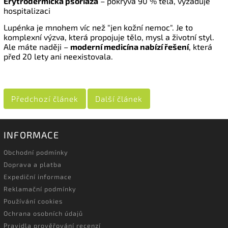
Erytrodermická psoriáza
– pokrývá 90 % těla, vyžaduje
hospitalizaci
Lupénka
je mnohem víc než "jen kožní nemoc". Je to
komplexní výzva, která propojuje tělo, mysl a životní styl.
Ale máte naději –
moderní medicína nabízí řešení
, která
před 20 lety ani neexistovala.
Předchozí článek
Další článek
INFORMACE
Obchodní podmínky
Doprava a platba
Expediční informace
Reklamační podmínky
Používání cookies
Ochrana osobních údajů
Pravidla prověřování recenzí