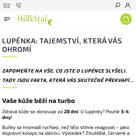
Hledat
LUPÉNKA: TAJEMSTVÍ, KTERÁ VÁS
OHROMÍ
ZAPOMEŇTE NA VŠE, CO JSTE O LUPÉNCE SLYŠELI.
TADY JSOU FAKTA, KTERÁ VÁS SKUTEČNĚ PŘEKVAPÍ...
Vaše kůže běží na turbo
Zdravá kůže se obnovuje za
28 dní
. U lupénky? Pouhé
3-4
dny
!
Buňky se hromadí rychleji, než tělo stihne reagovat – jako
dopravní kolaps na dálnici. Výsledek? Ztluštělé, červené a