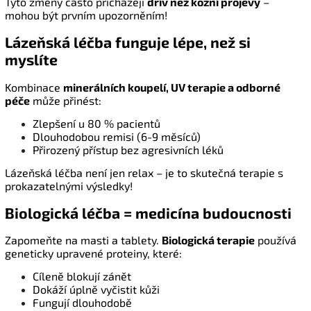
Tyto změny často přicházejí
dřív než kožní projevy
–
mohou být prvním upozorněním!
Lázeňská léčba funguje lépe, než si
myslíte
Kombinace
minerálních koupelí, UV terapie a odborné
péče
může přinést:
Zlepšení u 80 % pacientů
Dlouhodobou remisi (6-9 měsíců)
Přirozený přístup bez agresivních léků
Lázeňská léčba není jen relax – je to skutečná terapie s
prokazatelnými výsledky!
Biologická léčba = medicína budoucnosti
Zapomeňte na masti a tablety.
Biologická terapie
používá
geneticky upravené proteiny, které:
Cíleně blokují zánět
Dokáží úplně vyčistit kůži
Fungují dlouhodobě