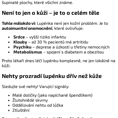
šupinaté plochy, které všichni známe.
Není to jen o kůži – je to o celém těle
Tohle málokdo ví:
Lupénka
není jen kožní problém. Je to
autoimunitní onemocnění
, které ovlivňuje:
Srdce
– vyšší riziko infarktu
Klouby
– až 30 % pacientů má artritidu
Psychiku
– deprese a úzkosti u třetiny nemocných
Metabolismus
– spojení s diabetem a obezitou
Proto lékaři dnes léčí
lupénku
komplexně, ne jen lokálně na
kůži.
Nehty prozradí lupénku dřív než kůže
Sledujte své nehty! Varující signály:
Malé dolíčky (jako napíchané špendlíkem)
Žlutohnědé skvrny
Oddělování nehtu od lůžka
Ztluštění