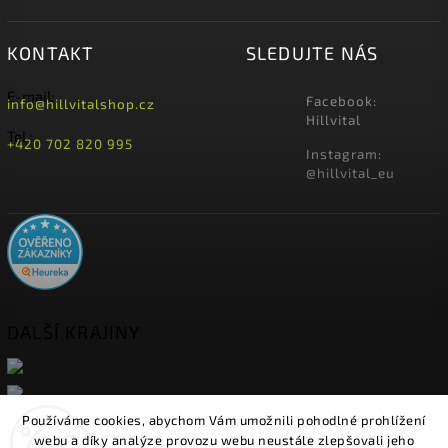
KONTAKT
SLEDUJTE NÁS
E-mail:
Facebook:
info@hillvitalshop.cz
Hillvital
Tel.:
+420 702 820 995
Instagram:
@hillvital_eu
DALŠÍ KRAJINY
Používáme cookies, abychom Vám umožnili pohodlné prohlížení
webu a díky analýze provozu webu neustále zlepšovali jeho