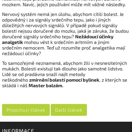
mozkem. Navíc, jejich používání může mít vážné následky.
Nervový systém nemá jen úlohu, abychom cítili bolest. Je
odpovědný i za signály srdečního tepu, jako i jiných
důležitých nervových signálů. V případě pokud signály
bolesti nejsou doručené do mozku, jaká je záruka, že budou
doručené signály srdečního tepu?
Nežádoucí účinky
analgetik
mohou vést k srdečním aritmiím a jiným
srdečním nemocem. Teď už rozumíte proč analgetika mají
nežádoucí účinky?
To samozřejmě neznamená, abychom žili v nesnesitelných
mukách. Bolesti existují tak dlouho jako samotné lidstvo.
Lidé se od pradávna snaží najít metody
neškodného
zmírnění bolesti pomocí bylinek
, z kterých se
skládá i náš
Master balzám.
Předchozí článek
Další článek
INFORMACE