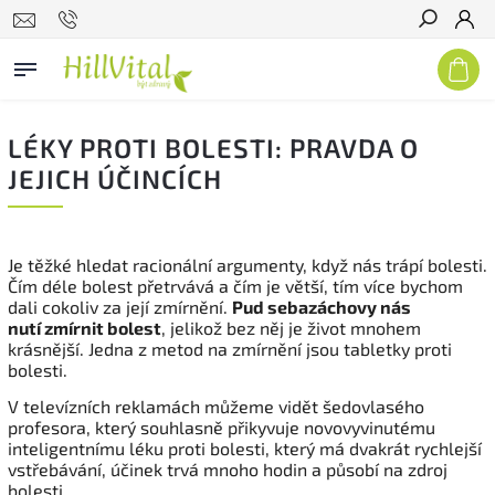
Hledat
LÉKY PROTI BOLESTI: PRAVDA O
JEJICH ÚČINCÍCH
Je těžké hledat racionální argumenty, když nás trápí bolesti.
Čím déle bolest přetrvává a čím je větší, tím více bychom
dali cokoliv za její zmírnění.
Pud sebazáchovy nás
nutí zmírnit bolest
, jelikož bez něj je život mnohem
krásnější. Jedna z metod na zmírnění jsou tabletky proti
bolesti.
V televízních reklamách můžeme vidět šedovlasého
profesora, který souhlasně přikyvuje novovyvinutému
inteligentnímu léku proti bolesti, který má dvakrát rychlejší
vstřebávání, účinek trvá mnoho hodin a působí na zdroj
bolesti.