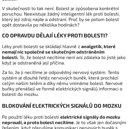
V skutečnosti to tak není. Bolest je způsobena konkrétní
poruchou. Neexistuje žádný inteligentní lék proti bolesti,
který její zdroj najde a odstraní. Proč by se potom bolest
opět dostavila po několika hodinách?
CO OPRAVDU DĚLAJÍ LÉKY PROTI BOLESTI?
Léky proti bolesti se skládají hlavně z
analgetik, které
nemají nic společné se skutečným odstráněním
bolesti.
To, že bolest necítíme není ani zdaleka to jisté jako
když je odstraněná její příčina.
Za to, že ji necítíme je odpovědný nervový systém. Tento
systém je dlouhá řetěz nervových buněk, která prochází
celým našim telěm a díky němu vnímáme bolest. Nervové
buňky přenášejí ve formě elektrických signálů informaci o
bolesti do mozku.
BLOKOVÁNÍ ELEKTRICKÝCH SIGNÁLŮ DO MOZKU
Po použití léku proti bolesti
elektrické signály do mozku
neproudí, a proto bolest necítíme
. Je to však jen dočasným
řešením, když přerušíme komunikaci nervových buněk s