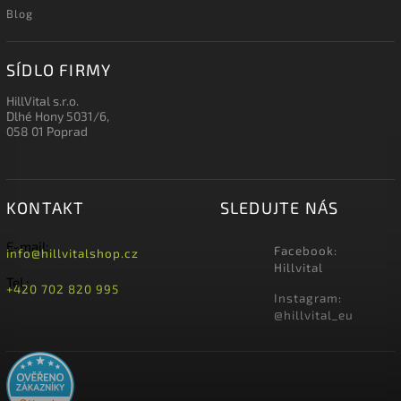
Blog
SÍDLO FIRMY
HillVital s.r.o.
Dlhé Hony 5031/6,
058 01 Poprad
KONTAKT
SLEDUJTE NÁS
E-mail:
Facebook:
info@hillvitalshop.cz
Hillvital
Tel.:
+420 702 820 995
Instagram:
@hillvital_eu