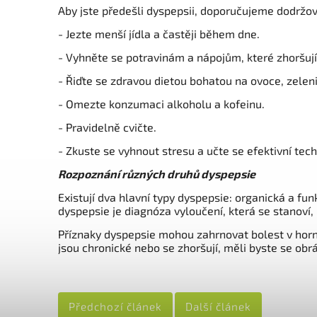
Aby jste předešli dyspepsii, doporučujeme dodržova
- Jezte menší jídla a častěji během dne.
- Vyhněte se potravinám a nápojům, které zhoršují
- Řiďte se zdravou dietou bohatou na ovoce, zelen
- Omezte konzumaci alkoholu a kofeinu.
- Pravidelně cvičte.
- Zkuste se vyhnout stresu a učte se efektivní tech
Rozpoznání různých druhů dyspepsie
Existují dva hlavní typy dyspepsie: organická a fun
dyspepsie je diagnóza vyloučení, která se stanoví,
Příznaky dyspepsie mohou zahrnovat bolest v horní 
jsou chronické nebo se zhoršují, měli byste se obrá
Předchozí článek
Další článek