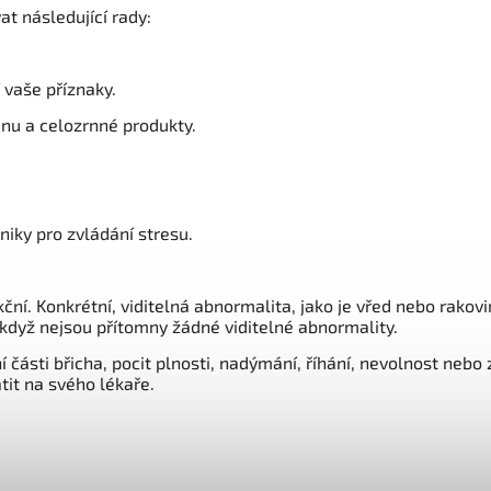
t následující rady:
 vaše příznaky.
inu a celozrnné produkty.
niky pro zvládání stresu.
kční. Konkrétní, viditelná abnormalita, jako je vřed nebo rako
 když nejsou přítomny žádné viditelné abnormality.
části břicha, pocit plnosti, nadýmání, říhání, nevolnost nebo
tit na svého lékaře.