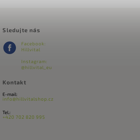
Sledujte nás
Facebook:
Hillvital
Instagram:
@hillvital_eu
Kontakt
E-mail:
info@hillvitalshop.cz
Tel.:
+420 702 820 995