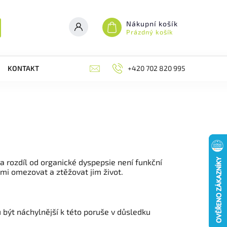
Nákupní košík
Prázdný košík
KONTAKT
RECENZE
+420 702 820 995
BLOG
MOJE
Na rozdíl od organické dyspepsie není funkční
i omezovat a ztěžovat jim život.
být náchylnější k této poruše v důsledku