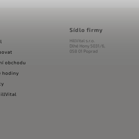
Sídlo firmy
HillVital s.r.o.
l
Dlhé Hony 5031/6,
058 01 Poprad
povat
ní obchodu
 hodiny
ty
llVital