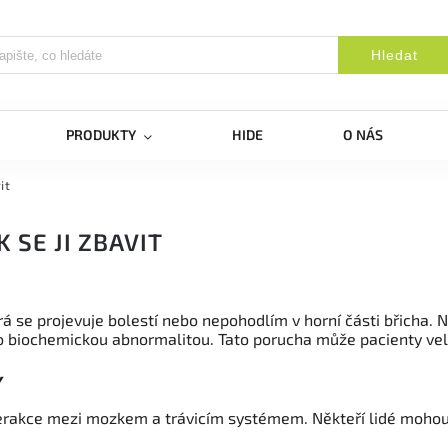
Hledat
PRODUKTY
HIDE
O NÁS
it
 SE JI ZBAVIT
rá se projevuje bolestí nebo nepohodlím v horní části břicha. 
 biochemickou abnormalitou. Tato porucha může pacienty velm
y
erakce mezi mozkem a trávicím systémem. Někteří lidé mohou 