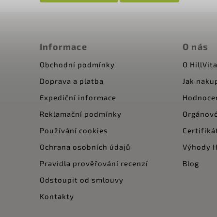
Informace
O nás
Obchodní podmínky
O HillVita
Doprava a platba
Jak naku
Expediční informace
Hodnoce
Reklamační podmínky
Orgánové
Používání cookies
Certifiká
Ochrana osobních údajů
Výhody Hi
Pravidla prověřování recenzí
Blog
Odstoupit od smlouvy
Kontakty