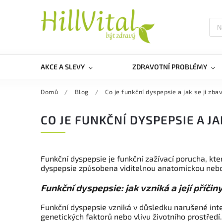
AKCE A SLEVY
ZDRAVOTNÍ PROBLÉMY
Domů
/
Blog
/
Co je funkční dyspepsie a jak se ji zbav
CO JE FUNKČNÍ DYSPEPSIE A JAK
Funkční dyspepsie je funkční zažívací porucha, kte
dyspepsie způsobena viditelnou anatomickou nebo
Funkční dyspepsie: jak vzniká a její příčin
Funkční dyspepsie vzniká v důsledku narušené int
genetických faktorů nebo vlivu životního prostředí.