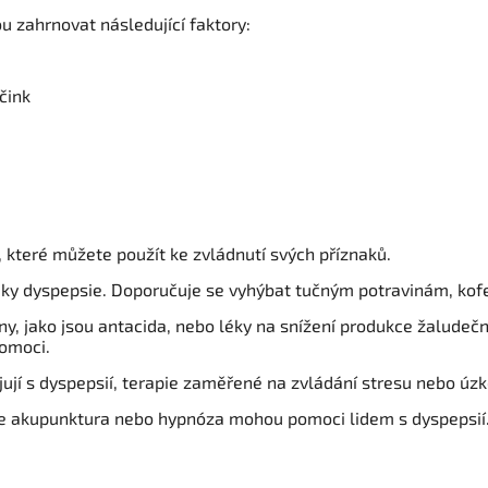
u zahrnovat následující faktory:
čink
í, které můžete použít ke zvládnutí svých příznaků.
ky dyspepsie. Doporučuje se vyhýbat tučným potravinám, kofe
ny, jako jsou antacida, nebo léky na snížení produkce žaludeč
omoci.
ují s dyspepsií, terapie zaměřené na zvládání stresu nebo úz
že akupunktura nebo hypnóza mohou pomoci lidem s dyspepsií