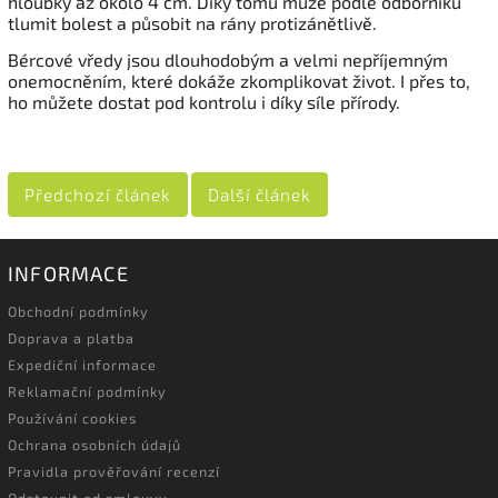
hloubky až okolo 4 cm. Díky tomu může podle odborníků
tlumit bolest a působit na rány protizánětlivě.
Bércové vředy jsou dlouhodobým a velmi nepříjemným
onemocněním, které dokáže zkomplikovat život. I přes to,
ho můžete dostat pod kontrolu i díky síle přírody.
Předchozí článek
Další článek
INFORMACE
Obchodní podmínky
Doprava a platba
Expediční informace
Reklamační podmínky
Používání cookies
Ochrana osobních údajů
Pravidla prověřování recenzí
Odstoupit od smlouvy