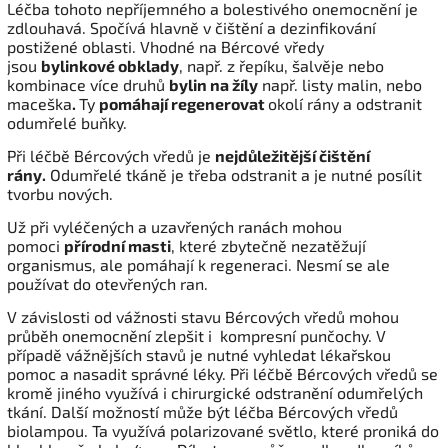
Léčba tohoto nepříjemného a bolestivého onemocnění je
zdlouhavá. Spočívá hlavně v čištění a dezinfikování
postižené oblasti. Vhodné na Bércové vředy
jsou
bylinkové
obklady
, např. z řepíku, šalvěje nebo
kombinace více druhů
bylin na žíly
např. listy malin, nebo
maceška
.
Ty
pomáhají regenerovat
okolí rány a odstranit
odumřelé buňky.
Při léčbě Bércových vředů je
nejdůležitější čištění
rány.
Odumřelé tkáně je třeba odstranit a je nutné posílit
tvorbu nových.
Už při vyléčených a uzavřených ranách mohou
pomoci
přírodní masti
, které zbytečně nezatěžují
organismus, ale pomáhají k regeneraci. Nesmí se ale
používat do otevřených ran.
V závislosti od vážnosti stavu Bércových vředů mohou
průběh onemocnění zlepšit i kompresní punčochy. V
případě vážnějších stavů je nutné vyhledat lékařskou
pomoc a nasadit správné léky. Při léčbě Bércových vředů se
kromě jiného využívá i chirurgické odstranění odumřelých
tkání. Další možností může být léčba Bércových vředů
biolampou. Ta využívá polarizované světlo, které proniká do