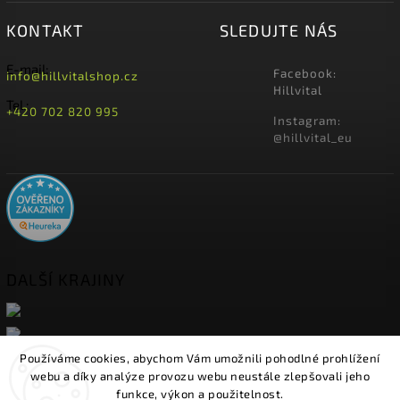
KONTAKT
SLEDUJTE NÁS
E-mail:
Facebook:
info@hillvitalshop.cz
Hillvital
Tel.:
+420 702 820 995
Instagram:
@hillvital_eu
DALŠÍ KRAJINY
Používáme cookies, abychom Vám umožnili pohodlné prohlížení
webu a díky analýze provozu webu neustále zlepšovali jeho
funkce, výkon a použitelnost.