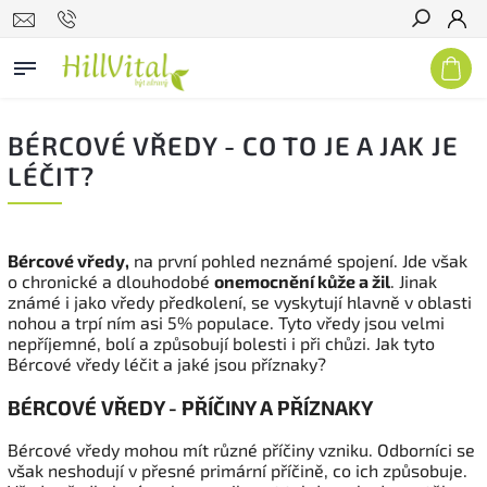
Hledat
BÉRCOVÉ VŘEDY - CO TO JE A JAK JE
LÉČIT?
Bércové vředy,
na první pohled neznámé spojení. Jde však
o chronické a dlouhodobé
onemocnění kůže a žil
. Jinak
známé i jako vředy předkolení, se vyskytují hlavně v oblasti
nohou a trpí ním asi 5% populace. Tyto vředy jsou velmi
nepříjemné, bolí a způsobují bolesti i při chůzi. Jak tyto
Bércové vředy léčit a jaké jsou příznaky?
BÉRCOVÉ VŘEDY - PŘÍČINY A PŘÍZNAKY
Bércové vředy mohou mít různé příčiny vzniku. Odborníci se
však neshodují v přesné primární příčině, co ich způsobuje.