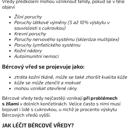
Vředy předkolení mohou vzniknout tehdy, pokud se v těle
objeví
Žilní poruchy
Poruchy látkové výměny (5 až 10% výskytu v
souvislosti s cukrovkou)
Krevní poruchy
Poruchy nervového systému (skleróza multiplex)
Poruchy lymfatického systému
Kožní nádory
Autoimunitní nemoci
Bércový vřed se projevuje jako:
ztráta kožní tkáně, může se také zhoršit kvalita kůže
kůže se může ztenčit a mokvat
mohou vznikat otevřené rány
Bércové vředy tedy nejčastěji vznikají
při problémech
s
žílami
v dolních končetinách. Velice často s nimi musí
bojovat i lidé s cukrovkou, u nichž je procento výskytu
Bércových vředů vyšší.
JAK LÉČIT BÉRCOVÉ VŘEDY?