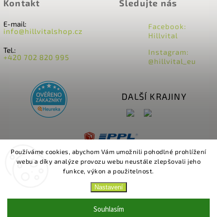
Kontakt
Sledujte nás
E-mail:
Facebook:
info@hillvitalshop.cz
Hillvital
Tel.:
Instagram:
+420 702 820 995
@hillvital_eu
DALŠÍ KRAJINY
Používáme cookies, abychom Vám umožnili pohodlné prohlížení
webu a díky analýze provozu webu neustále zlepšovali jeho
funkce, výkon a použitelnost.
Nastavení
Copyright 2026
HillVital
. Všechna práva vyhrazena.
Upravit nastavení cookies
Souhlasím
Vytvořil
Shoptet
| Design
Shoptak.cz.