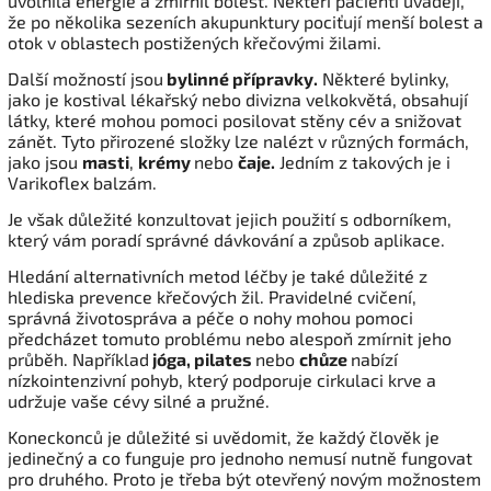
uvolnila energie a zmírnil bolest. Někteří pacienti uvádějí,
že po několika sezeních akupunktury pociťují menší bolest a
otok v oblastech postižených křečovými žilami.
Další možností jsou
bylinné přípravky
.
Některé bylinky,
jako je kostival lékařský nebo divizna velkokvětá, obsahují
látky, které mohou pomoci posilovat stěny cév a snižovat
zánět. Tyto přirozené složky lze nalézt v různých formách,
jako jsou
masti
,
krémy
nebo
čaje.
Jedním z takových je i
Varikoflex balzám.
Je však důležité konzultovat jejich použití s odborníkem,
který vám poradí správné dávkování a způsob aplikace.
Hledání alternativních metod léčby je také důležité z
hlediska prevence křečových žil. Pravidelné cvičení,
správná životospráva a péče o nohy mohou pomoci
předcházet tomuto problému nebo alespoň zmírnit jeho
průběh. Například
jóga, pilates
nebo
chůze
nabízí
nízkointenzivní pohyb, který podporuje cirkulaci krve a
udržuje vaše cévy silné a pružné.
Koneckonců je důležité si uvědomit, že každý člověk je
jedinečný a co funguje pro jednoho nemusí nutně fungovat
pro druhého. Proto je třeba být otevřený novým možnostem