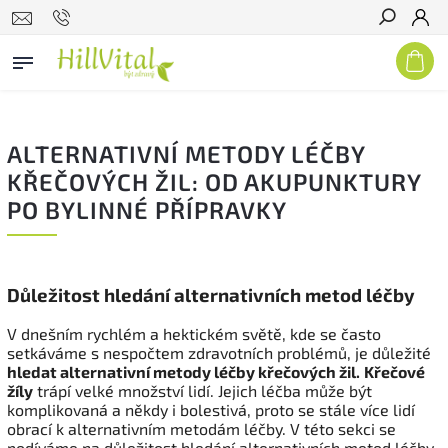
Hledat
ALTERNATIVNÍ METODY LÉČBY
KŘEČOVÝCH ŽIL: OD AKUPUNKTURY
PO BYLINNÉ PŘÍPRAVKY
Důležitost hledání alternativních metod léčby
V dnešním rychlém a hektickém světě, kde se často
setkáváme s nespočtem zdravotních problémů, je důležité
hledat alternativní metody léčby křečových žil.
Křečové
žíly
trápí velké množství lidí. Jejich léčba může být
komplikovaná a někdy i bolestivá, proto se stále více lidí
obrací k alternativním metodám léčby. V této sekci se
podíváme na důležitost hledání alternativních metod léčby