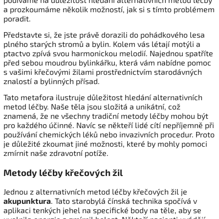
a prozkoumáme několik možností, jak si s tímto problémem
poradit.
Představte si, že jste právě dorazili do pohádkového lesa
plného starých stromů a bylin. Kolem vás létají motýli a
ptactvo zpívá svou harmonickou melodií. Najednou spatříte
před sebou moudrou bylinkářku, která vám nabídne pomoc
s vašimi křečovými žilami prostřednictvím starodávných
znalostí a bylinných přísad.
Tato metafora ilustruje důležitost hledání alternativních
metod léčby. Naše těla jsou složitá a unikátní, což
znamená, že ne všechny tradiční metody léčby mohou být
pro každého účinné. Navíc se někteří lidé cítí nepříjemně při
používání chemických léků nebo invazivních procedur. Proto
je důležité zkoumat jiné možnosti, které by mohly pomoci
zmírnit naše zdravotní potíže.
Metody léčby křečových žil
Jednou z alternativních metod léčby křečových žil je
akupunktura
. Tato starobylá čínská technika spočívá v
aplikaci tenkých jehel na specifické body na těle, aby se