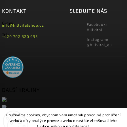
KONTAKT
SLEDUJTE NÁS
E-mail:
Facebook:
info@hillvitalshop.cz
Hillvital
Tel.:
+420 702 820 995
Instagram:
@hillvital_eu
DALŠÍ KRAJINY
Používáme cookies, abychom Vám umožnili pohodlné prohlížení
webu a díky analýze provozu webu neustále zlepšovali jeho
funkce, výkon a použitelnost.