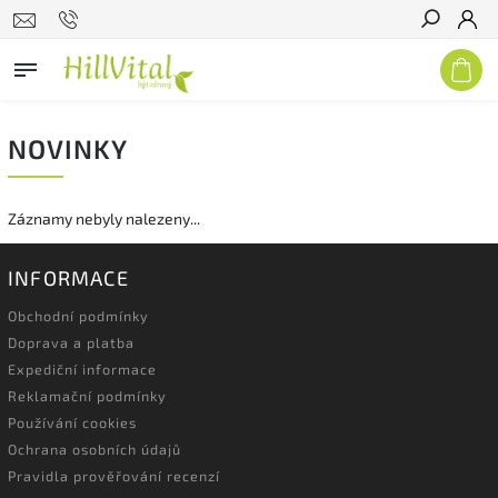
Hledat
NOVINKY
Záznamy nebyly nalezeny...
INFORMACE
Obchodní podmínky
Doprava a platba
Expediční informace
Reklamační podmínky
Používání cookies
Ochrana osobních údajů
Pravidla prověřování recenzí