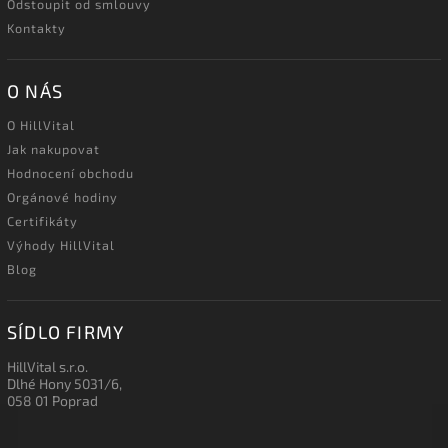
Odstoupit od smlouvy
Kontakty
O NÁS
O HillVital
Jak nakupovat
Hodnocení obchodu
Orgánové hodiny
Certifikáty
Výhody HillVital
Blog
SÍDLO FIRMY
HillVital s.r.o.
Dlhé Hony 5031/6,
058 01 Poprad