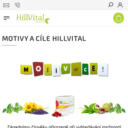
Hledat
MOTIVY A CÍLE HILLVITAL
Západnímu člověku přirozeně při vyhledávání možností