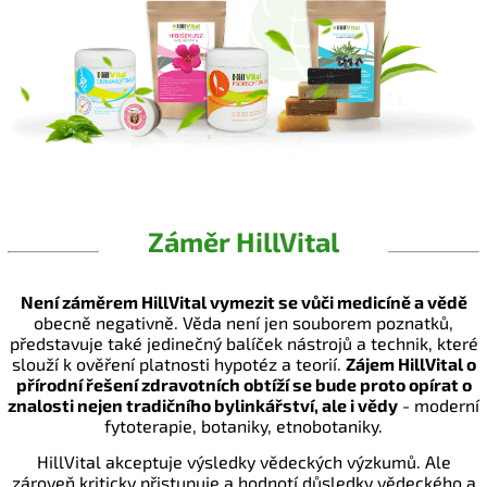
Záměr HillVital
Není záměrem HillVital vymezit se vůči medicíně a vědě
obecně negativně. Věda není jen souborem poznatků,
představuje také jedinečný balíček nástrojů a technik, které
slouží k ověření platnosti hypotéz a teorií.
Zájem HillVital o
přírodní řešení zdravotních obtíží se bude proto opírat o
znalosti nejen tradičního bylinkářství, ale i vědy
- moderní
fytoterapie, botaniky, etnobotaniky.
HillVital akceptuje výsledky vědeckých výzkumů. Ale
zároveň kriticky přistupuje a hodnotí důsledky vědeckého a