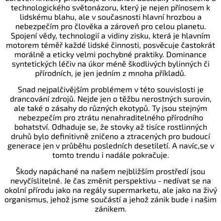
technologického světonázoru, který je nejen přínosem k
lidskému blahu, ale v současnosti hlavní hrozbou a
nebezpečím pro člověka a zároveň pro celou planetu.
Spojení vědy, technologií a vidiny zisku, která je hlavním
motorem téměř každé lidské činnosti, posvěcuje častokrát
morálně a eticky velmi pochybné praktiky. Dominance
syntetických léčiv na úkor méně škodlivých bylinných či
přírodních, je jen jedním z mnoha příkladů.
Snad nejpalčivějším problémem v této souvislosti je
drancování zdrojů. Nejde jen o těžbu nerostných surovin,
ale také o zásahy do různých ekotypů. Ty jsou stejným
nebezpečím pro ztrátu nenahraditelného přírodního
bohatství. Odhaduje se, že stovky až tisíce rostlinných
druhů bylo definitivně zničeno a ztracených pro budoucí
generace jen v průběhu posledních desetiletí. A navíc,se v
tomto trendu i nadále pokračuje.
Škody napáchané na našem nejbližším prostředí jsou
nevyčíslitelné. Je čas změnit perspektivu - nedívat se na
okolní přírodu jako na regály supermarketu, ale jako na živý
organismus, jehož jsme součástí a jehož zánik bude i našim
zánikem.