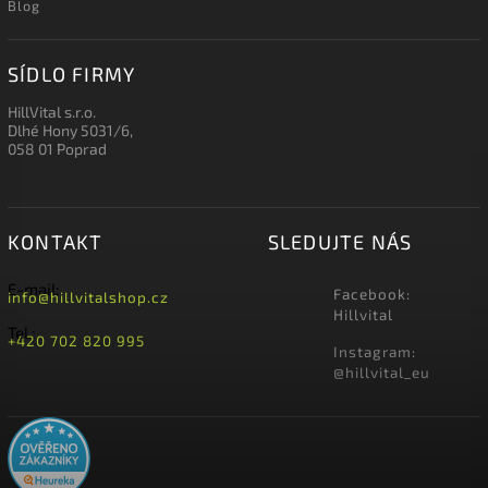
Blog
SÍDLO FIRMY
HillVital s.r.o.
Dlhé Hony 5031/6,
058 01 Poprad
KONTAKT
SLEDUJTE NÁS
E-mail:
Facebook:
info@hillvitalshop.cz
Hillvital
Tel.:
+420 702 820 995
Instagram:
@hillvital_eu