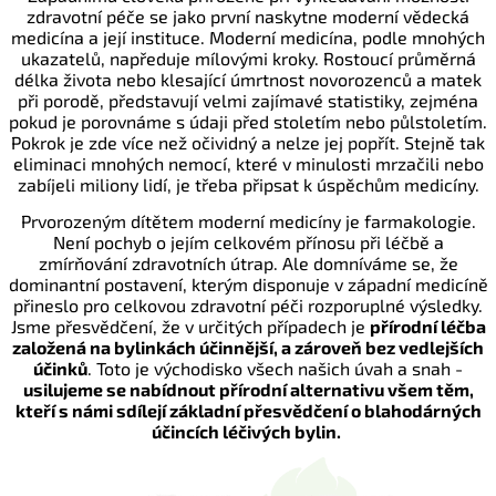
zdravotní péče se jako první naskytne moderní vědecká
medicína a její instituce. Moderní medicína, podle mnohých
ukazatelů, napředuje mílovými kroky. Rostoucí průměrná
délka života nebo klesající úmrtnost novorozenců a matek
při porodě, představují velmi zajímavé statistiky, zejména
pokud je porovnáme s údaji před stoletím nebo půlstoletím.
Pokrok je zde více než očividný a nelze jej popřít. Stejně tak
eliminaci mnohých nemocí, které v minulosti mrzačili nebo
zabíjeli miliony lidí, je třeba připsat k úspěchům medicíny.
Prvorozeným dítětem moderní medicíny je farmakologie.
Není pochyb o jejím celkovém přínosu při léčbě a
zmírňování zdravotních útrap. Ale domníváme se, že
dominantní postavení, kterým disponuje v západní medicíně
přineslo pro celkovou zdravotní péči rozporuplné výsledky.
Jsme přesvědčení, že v určitých případech je
přírodní léčba
založená na bylinkách účinnější, a zároveň bez vedlejších
účinků
. Toto je východisko všech našich úvah a snah -
usilujeme se nabídnout přírodní alternativu všem těm,
kteří s námi sdílejí základní přesvědčení o blahodárných
účincích léčivých bylin.