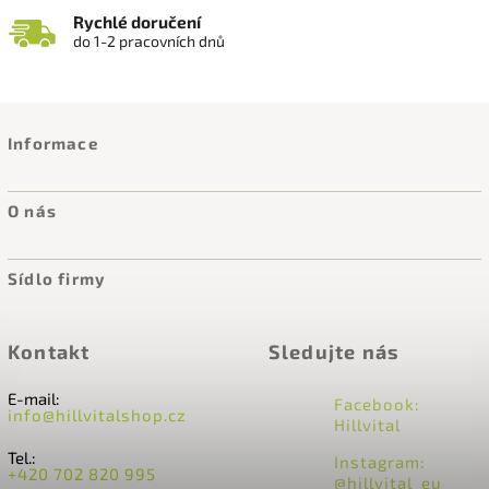
Rychlé doručení
do 1-2 pracovních dnů
Informace
O nás
Sídlo firmy
Kontakt
Sledujte nás
E-mail:
Facebook:
info@hillvitalshop.cz
Hillvital
Tel.:
Instagram:
+420 702 820 995
@hillvital_eu