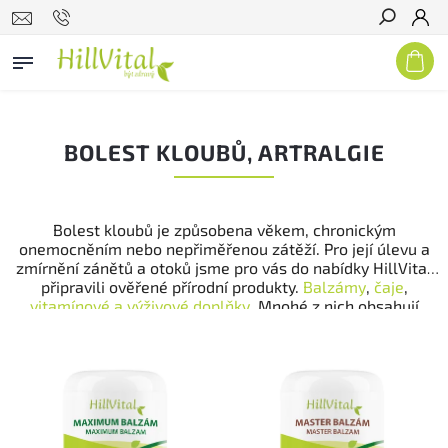
Hledat
BOLEST KLOUBŮ, ARTRALGIE
Bolest kloubů je způsobena věkem, chronickým
onemocněním nebo nepřiměřenou zátěží. Pro její úlevu a
zmírnění zánětů a otoků jsme pro vás do nabídky HillVital
připravili ověřené přírodní produkty.
Balzámy
,
čaje
,
vitamínové a výživové doplňky
. Mnohé z nich obsahují
koncentrované směsi bylin, které vás zbaví bolesti nebo
zmírní bolestivé stavy.
Master balzám
přináší úlevu při
zánětech a
Maximum balzám
efektivně řeší otoky kloubů.
Čaj Go
zase komplexně působí zevnitř. Jelikož bolest kloubů
může být způsobena také nedostatkem
vitamínu C
nebo
vápníku
, najdete je také v naší nabídce. V rámci prevence a
vnitřní péče vám doporučujeme vyzkoušet
bioaktivní