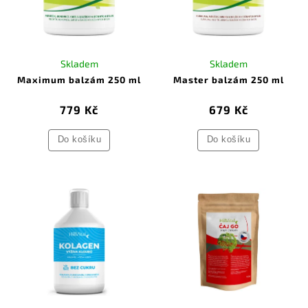
kolagen
. Chrání před opotřebováním a podporuje
pohyblivost a pružnost kloubů.
Skladem
Skladem
Maximum balzám 250 ml
Master balzám 250 ml
779 Kč
679 Kč
Do košíku
Do košíku